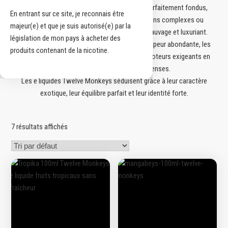
: cocktails tropicaux vibrants, fruits juteux parfaitement fondus,
En entrant sur ce site, je reconnais être
recettes glacées ultra-fraîches, combinaisons complexes ou
majeur(e) et que je suis autorisé(e) par la
créations gourmandes venues d’un univers sauvage et luxuriant.
législation de mon pays à acheter des
Réputés pour leur qualité aromatique et leur vapeur abondante, les
produits contenant de la nicotine.
liquides Twelve Monkeys s’adressent aux vapoteurs exigeants en
quête de sensations fruitées intenses.
Les e liquides Twelve Monkeys séduisent grâce à leur caractère
exotique, leur équilibre parfait et leur identité forte.
7 résultats affichés