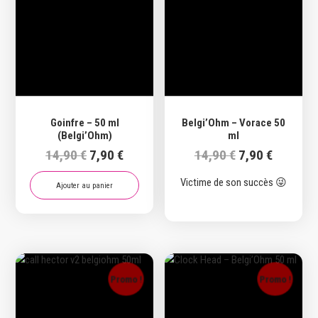
Goinfre – 50 ml
Belgi’Ohm – Vorace 50
(Belgi’Ohm)
ml
Le
Le
Le
Le
14,90
€
7,90
€
14,90
€
7,90
€
prix
prix
prix
prix
Victime de son succès 😜
initial
actuel
initial
actuel
Ajouter au panier
était :
est :
était :
est :
14,90 €.
7,90 €.
14,90 €.
7,90 €.
Promo !
Promo !