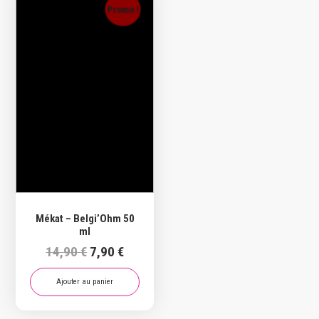
Promo !
Mékat – Belgi’Ohm 50
ml
Le
Le
14,90
€
7,90
€
prix
prix
initial
actuel
Ajouter au panier
était :
est :
14,90 €.
7,90 €.