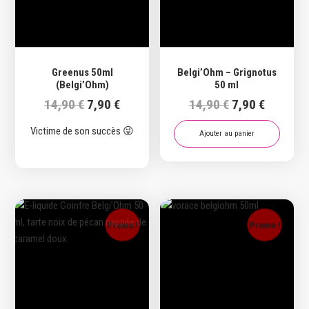
Greenus 50ml
Belgi’Ohm – Grignotus
(Belgi’Ohm)
50 ml
Le
Le
Le
Le
14,90
€
7,90
€
14,90
€
7,90
€
prix
prix
prix
prix
Victime de son succès 😜
initial
actuel
initial
actuel
Ajouter au panier
était :
est :
était :
est :
14,90 €.
7,90 €.
14,90 €.
7,90 €.
Promo !
Promo !