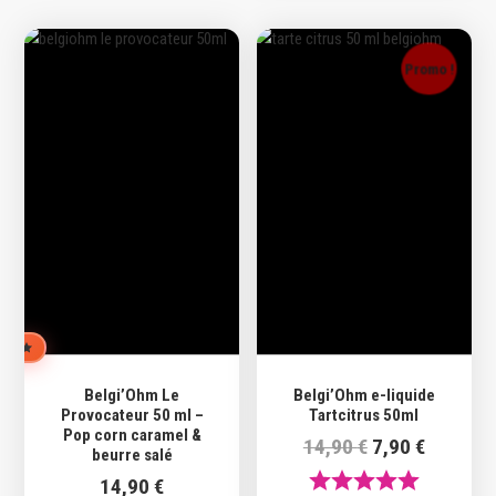
Promo !
UIPE
Belgi’Ohm Le
Belgi’Ohm e-liquide
Provocateur 50 ml –
Tartcitrus 50ml
Pop corn caramel &
Le
Le
14,90
€
7,90
€
beurre salé
prix
prix
14,90
€