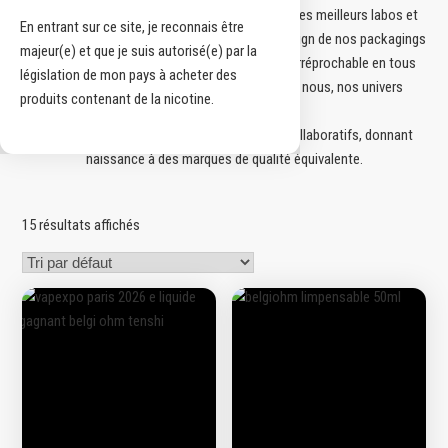
Nous travaillons en étroite collaboration avec les meilleurs labos et
En entrant sur ce site, je reconnais être
apportons une attention très particulière au design de nos packagings
majeur(e) et que je suis autorisé(e) par la
afin de vous proposer des produits de qualité irréprochable en tous
législation de mon pays à acheter des
points, tout en vous invitant à partager avec nous, nos univers
produits contenant de la nicotine.
graphiques.
Nous travaillons également sur des projets collaboratifs, donnant
naissance à des marques de qualité équivalente.
15 résultats affichés