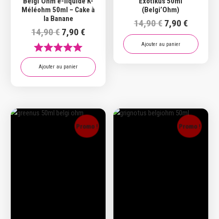
Belgi’Ohm e-liquide K-
Exotikus 50ml
Méléohm 50ml – Cake à
(Belgi’Ohm)
la Banane
Le
Le
14,90
€
7,90
€
Le
Le
14,90
€
7,90
€
prix
prix
prix
prix
initial
actuel
Ajouter au panier
initial
actuel
était :
est :
était :
est :
14,90 €.
7,90 €.
Ajouter au panier
14,90 €.
7,90 €.
Promo !
Promo !