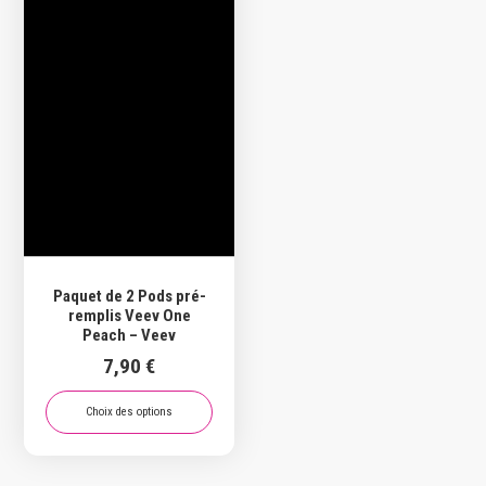
Les
Les
options
options
peuvent
peuvent
être
être
choisies
choisies
sur
sur
la
la
page
page
du
du
produit
produit
Paquet de 2 Pods pré-
remplis Veev One
Peach – Veev
7,90
€
Choix des options
Ce
produit