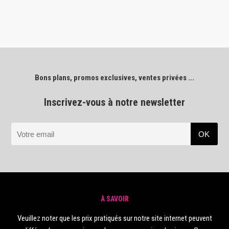
a
plusieurs
variations.
Les
options
peuvent
Bons plans, promos exclusives, ventes privées ...
être
choisies
Inscrivez-vous à notre newsletter
sur
la
page
du
produit
À SAVOIR
Veuillez noter que les prix pratiqués sur notre site internet peuvent