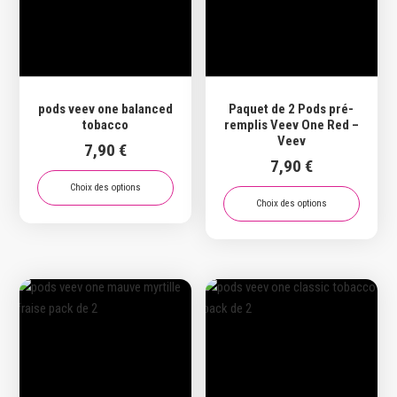
pods veev one balanced
Paquet de 2 Pods pré-
tobacco
remplis Veev One Red –
Veev
7,90
€
7,90
€
Choix des options
Choix des options
Ce
Ce
produit
produit
a
a
plusieurs
plusieurs
variations.
variations.
Les
Les
options
options
peuvent
peuvent
être