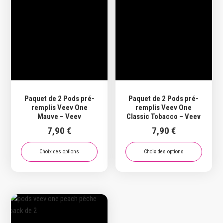
être
choisies
choisies
sur
sur
la
la
page
page
du
du
produit
produit
Paquet de 2 Pods pré-
Paquet de 2 Pods pré-
remplis Veev One
remplis Veev One
Mauve – Veev
Classic Tobacco – Veev
7,90
€
7,90
€
Choix des options
Choix des options
Ce
Ce
produit
produit
a
a
plusieurs
plusieurs
variations.
variations.