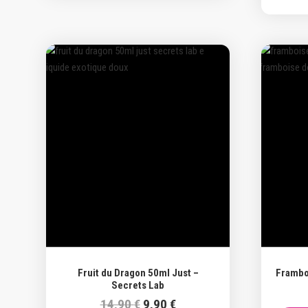
14,90 €.
9,90 €.
Promo !
Fruit du Dragon 50ml Just –
Frambo
Secrets Lab
Le
Le
14,90
€
9,90
€