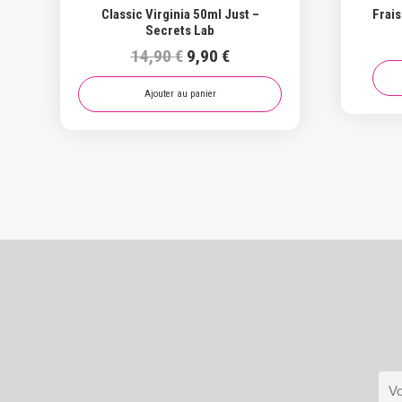
Classic Virginia 50ml Just –
Frais
Secrets Lab
Le
Le
14,90
€
9,90
€
prix
prix
initial
actuel
Ajouter au panier
était :
est :
14,90 €.
9,90 €.