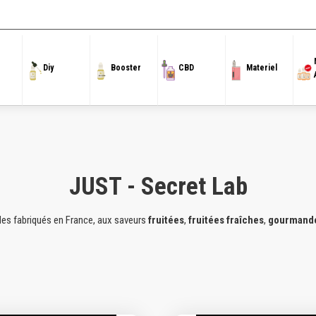
Accueil
/
50 ml
/ JUST - Secret Lab
Diy
Booster
CBD
Materiel
JUST - Secret Lab
des fabriqués en France, aux saveurs
fruitées
,
fruitées fraîches
,
gourmand