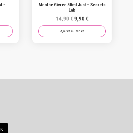
t –
Menthe Givrée 50ml Just – Secrets
Lab
e
Le
Le
14,90
€
9,90
€
ix
prix
prix
ctuel
initial
actuel
Ajouter au panier
t :
était :
est :
90 €.
14,90 €.
9,90 €.