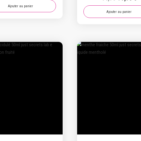
prix
pr
initial
actuel
Ajouter au panier
initial
a
Ajouter au panier
était :
est :
était :
es
14,90 €.
9,90 €.
14,90 €.
9,
Promo !