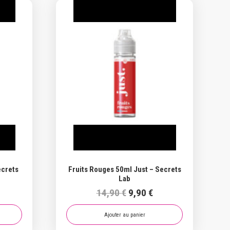
 !
Promo !
ecrets
Fruits Rouges 50ml Just – Secrets
Lab
e
Le
Le
14,90
€
9,90
€
ix
prix
prix
ctuel
initial
actuel
Ajouter au panier
t :
était :
est :