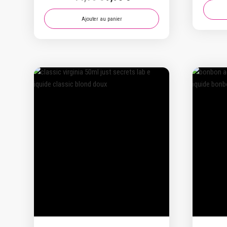
prix
prix
initial
actuel
Ajouter au panier
était :
est :
14,90 €.
9,90 €.
Promo !