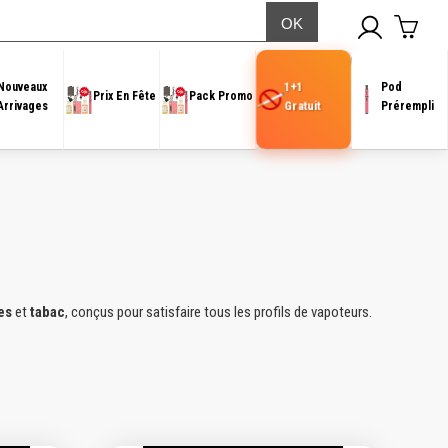
1+1
Nouveaux
Pod
Prix En Fête
Pack Promo
Gratuit
Arrivages
Prérempli
es
et
tabac
, conçus pour satisfaire tous les profils de vapoteurs.