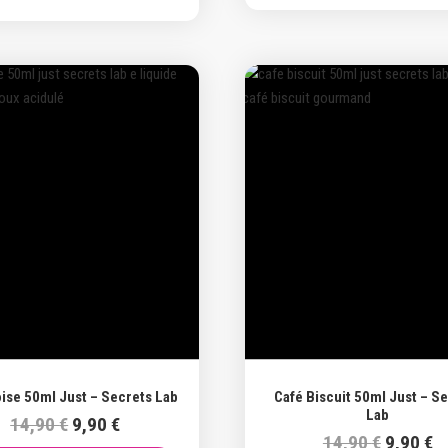
14,90 €.
9,90 €.
14,90 €.
9,
Promo !
ise 50ml Just – Secrets Lab
Café Biscuit 50ml Just – S
Lab
Le
Le
14,90
€
9,90
€
Le
L
14,90
€
9,90
€
prix
prix