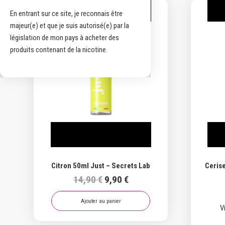
En entrant sur ce site, je reconnais être
Promo !
majeur(e) et que je suis autorisé(e) par la
législation de mon pays à acheter des
produits contenant de la nicotine.
Citron 50ml Just – Secrets Lab
Cerise
Le
Le
14,90
€
9,90
€
prix
prix
initial
actuel
Ajouter au panier
V
était :
est :