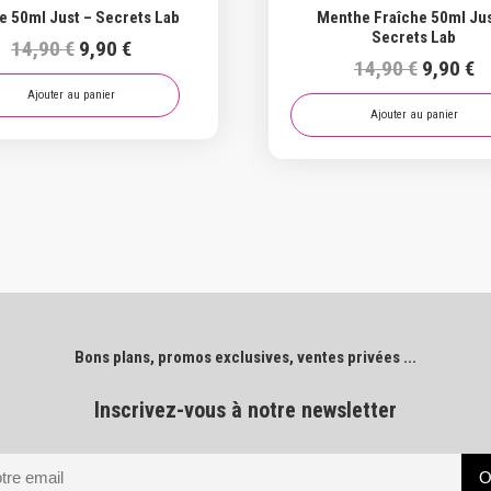
e 50ml Just – Secrets Lab
Menthe Fraîche 50ml Jus
Secrets Lab
Le
Le
14,90
€
9,90
€
Le
L
14,90
€
9,90
€
prix
prix
prix
pr
initial
actuel
Ajouter au panier
initial
a
Ajouter au panier
était :
est :
était :
es
14,90 €.
9,90 €.
14,90 €.
9,
Bons plans, promos exclusives, ventes privées ...
Inscrivez-vous à notre newsletter