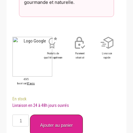
gourmande et naturelle.
Produits de
Paiement
Livraison
qualité supérieure
sécurisé
rapide
4.9/5
basé sur
67 avis
En stock
quantité
de
Ajouter au panier
Fraise