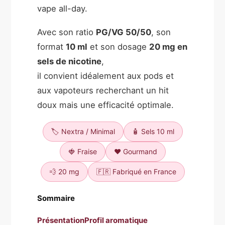
vape all-day.
Avec son ratio
PG/VG 50/50
, son
format
10 ml
et son dosage
20 mg en
sels de nicotine
,
il convient idéalement aux pods et
aux vapoteurs recherchant un hit
doux mais une efficacité optimale.
🏷️ Nextra / Minimal
🧴 Sels 10 ml
🍓 Fraise
❤️ Gourmand
💨 20 mg
🇫🇷 Fabriqué en France
Sommaire
Présentation
Profil aromatique