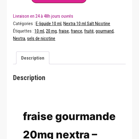
Gourmande
Salt
20
Catégories :
E-liquide 10 ml
,
Nextra 10 ml Salt Nicotine
mg
Étiquettes :
10 ml
,
20 mg
,
fraise
,
france
,
fruité
,
gourmand
,
–
Nextra
,
sels de nicotine
Nextra
Description
Description
fraise gourmande
20mg nextra –