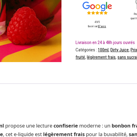
Pr
qualit
4.9/5
basé sur
67 avis
Catégories :
100ml
,
Dirty Juice
,
Pri
fruité
,
légèrement frais
,
sans sucra
ml
propose une lecture
confiserie
moderne : un
bonbon fr
ce
, cet e-liquide est
légèrement frais
pour la buvabilité,
san