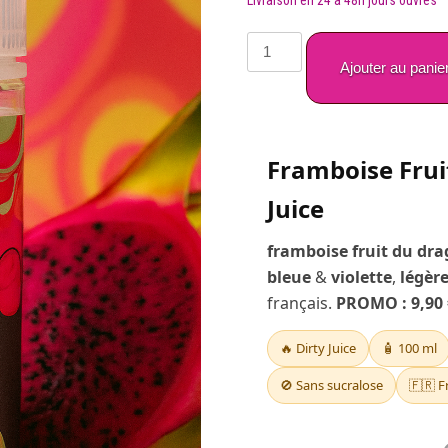
initial
était :
quantité
de
Ajouter au panie
16,90 
framboise
fruit
du
Framboise Frui
dragon
dirty
Juice
juice
100ml
framboise fruit du dra
bleue
&
violette
,
légèr
français.
PROMO : 9,90 
🔥 Dirty Juice
🧴 100 ml
🚫 Sans sucralose
🇫🇷 F