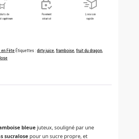
oduits de
Paiement
Livraison
é supérieure
sécurisé
rapide
x en Fête
Étiquettes :
dirty juice
,
framboise
,
fruit du dragon
,
lose
amboise bleue
juteux, souligné par une
s sucralose
pour un sucre propre, et