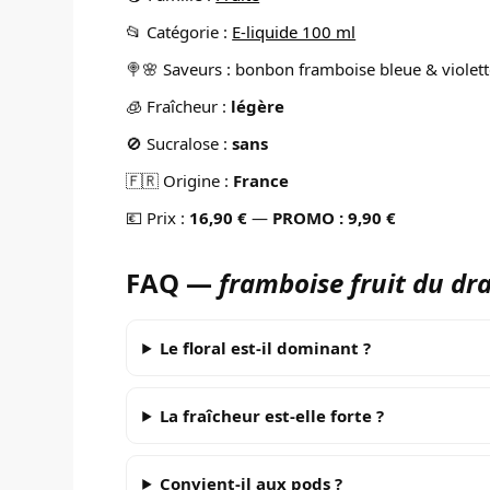
📂 Catégorie :
E-liquide 100 ml
🍭🌸 Saveurs : bonbon framboise bleue & violet
🧊 Fraîcheur :
légère
🚫 Sucralose :
sans
🇫🇷 Origine :
France
💶 Prix :
16,90 €
—
PROMO : 9,90 €
FAQ —
framboise fruit du dr
Le floral est-il dominant ?
La fraîcheur est-elle forte ?
Convient-il aux pods ?