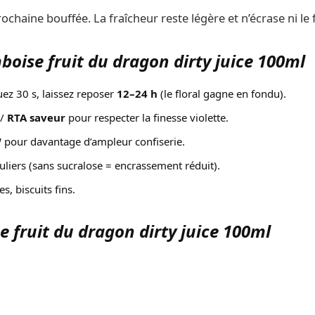
ochaine bouffée. La fraîcheur reste légère et n’écrase ni le fru
boise fruit du dragon dirty juice 100ml
uez 30 s, laissez reposer
12–24 h
(le floral gagne en fondu).
/
RTA saveur
pour respecter la finesse violette.
W pour davantage d’ampleur confiserie.
liers (sans sucralose = encrassement réduit).
s, biscuits fins.
e fruit du dragon dirty juice 100ml