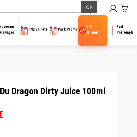
1+1
Nouveaux
Pod
Prix En Fête
Pack Promo
Gratuit
Arrivages
Prérempli
 Du Dragon Dirty Juice 100ml
Le
€
prix