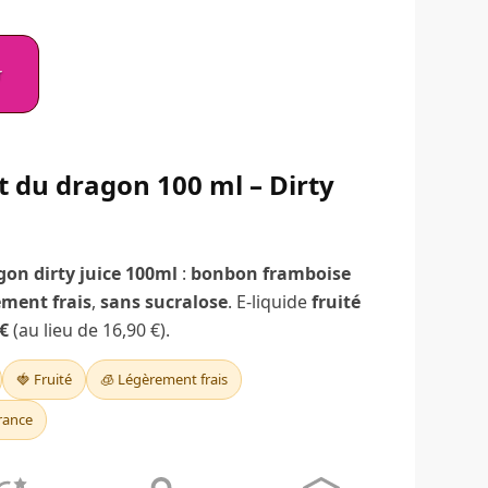
actuel
est :
r
€.
12,90 €.
t du dragon 100 ml – Dirty
gon dirty juice 100ml
:
bonbon framboise
ement frais
,
sans sucralose
. E-liquide
fruité
€
(au lieu de 16,90 €).
🍓 Fruité
🧊 Légèrement frais
rance