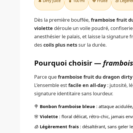
🔥 Dirty Juice
🧴 100 ml
🍓 Fruité
🧊 Légère
Dès la première bouffée,
framboise fruit d
violette
déroule un voile poudré, confiserie 
anesthésier le palais, et laisse la signature 
des
coils plus nets
sur la durée.
Pourquoi choisir —
frambois
Parce que
framboise fruit du dragon dirty
L’ensemble est
facile en all-day
: jutosité, 
signature identitaire sans lourdeur.
🍭
Bonbon framboise bleue
: attaque acidulée
🌸
Violette
: floral délicat, rétro-chic, jamais en
🧊
Légèrement frais
: désaltérant, sans geler le