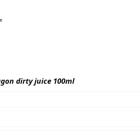
te
agon dirty juice 100ml