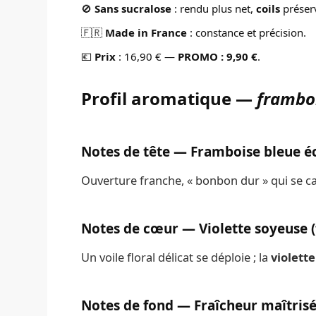
🚫
Sans sucralose
: rendu plus net,
coils
préser
🇫🇷
Made in France
: constance et précision.
💶
Prix
: 16,90 € —
PROMO : 9,90 €
.
Profil aromatique —
framboi
Notes de tête — Framboise bleue éc
Ouverture franche, « bonbon dur » qui se c
Notes de cœur — Violette soyeuse (
Un voile floral délicat se déploie ; la
violette
Notes de fond — Fraîcheur maîtrisé