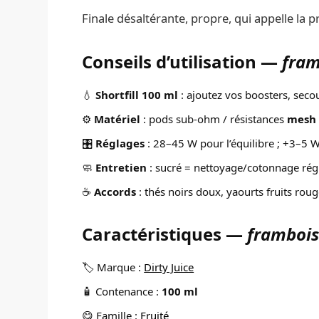
Finale désaltérante, propre, qui appelle la pr
Conseils d’utilisation —
fram
💧
Shortfill 100 ml
: ajoutez vos boosters, seco
⚙️
Matériel
: pods sub-ohm / résistances
mesh
🎛️
Réglages
: 28–45 W pour l’équilibre ; +3–5 
🧼
Entretien
: sucré = nettoyage/cotonnage régu
☕
Accords
: thés noirs doux, yaourts fruits rouge
Caractéristiques —
frambois
🏷️ Marque :
Dirty Juice
🧴 Contenance :
100 ml
😋 Famille :
Fruité