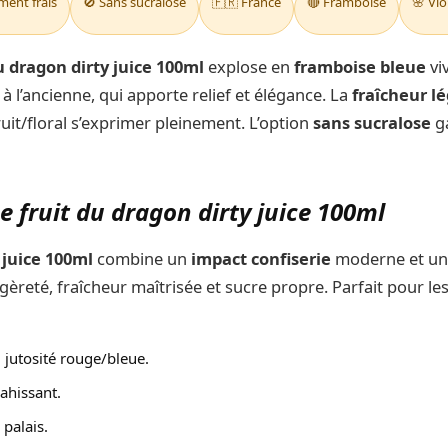
ment frais
🚫 Sans sucralose
🇫🇷 France
🔴 Framboise
🌸 Vio
u dragon dirty juice 100ml
explose en
framboise bleue
viv
à l’ancienne, qui apporte relief et élégance. La
fraîcheur l
fruit/floral s’exprimer pleinement. L’option
sans sucralose
ga
e fruit du dragon dirty juice 100ml
 juice 100ml
combine un
impact confiserie
moderne et u
légèreté, fraîcheur maîtrisée et sucre propre. Parfait pour 
, jutosité rouge/bleue.
vahissant.
 palais.