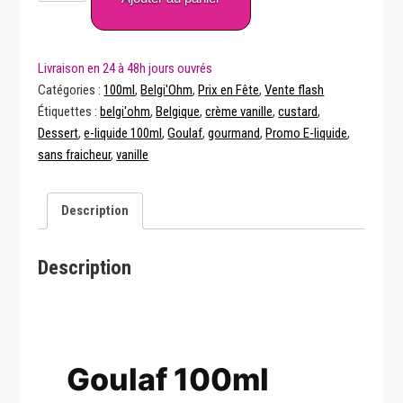
Goulaf
100ml
Belgi’Ohm
Catégories :
100ml
,
Belgi'Ohm
,
Prix en Fête
,
Vente flash
Étiquettes :
belgi'ohm
,
Belgique
,
crème vanille
,
custard
,
Dessert
,
e-liquide 100ml
,
Goulaf
,
gourmand
,
Promo E-liquide
,
sans fraicheur
,
vanille
Description
Description
Goulaf 100ml