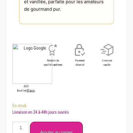
et vanillée, parfaite pour les amateurs
de gourmand pur.
Produits de
Paiement
Livraison
qualité supérieure
sécurisé
rapide
4.9/5
basé sur
67 avis
En stock
quantité
de
Ajouter au panier