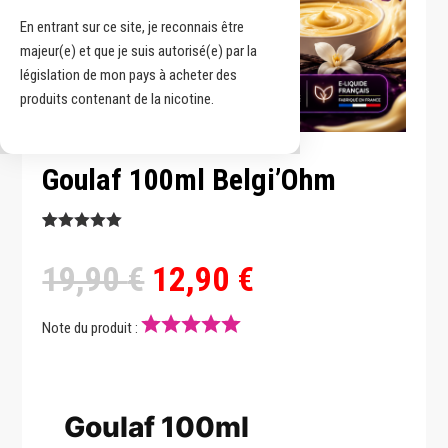
En entrant sur ce site, je reconnais être
majeur(e) et que je suis autorisé(e) par la
législation de mon pays à acheter des
produits contenant de la nicotine.
Goulaf 100ml Belgi’Ohm
Noté
3
5.00
Le
Le
19,90
€
12,90
€
sur 5
basé sur
prix
prix
notations
client
Note du produit :
initial
actuel
était :
est :
Goulaf 100ml
19,90 €.
12,90 €.