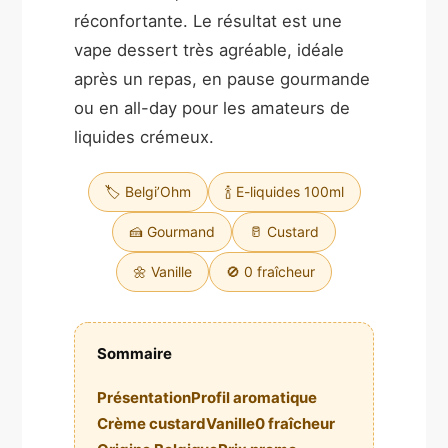
réconfortante. Le résultat est une
vape dessert très agréable, idéale
après un repas, en pause gourmande
ou en all-day pour les amateurs de
liquides crémeux.
🏷️ Belgi’Ohm
🍾 E-liquides 100ml
🍰 Gourmand
🥛 Custard
🌼 Vanille
🚫 0 fraîcheur
Sommaire
Présentation
Profil aromatique
Crème custard
Vanille
0 fraîcheur