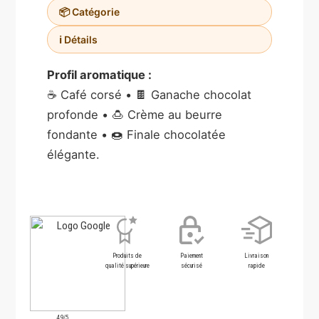
📦 Catégorie
ℹ️ Détails
Profil aromatique :
☕ Café corsé • 🍫 Ganache chocolat
profonde • 🍮 Crème au beurre
fondante • 🍩 Finale chocolatée
élégante.
Produits de
Paiement
Livraison
qualité supérieure
sécurisé
rapide
4.9/5