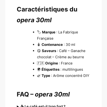
Caractéristiques du
opera 30ml
🏷️
Marque
: La Fabrique
Française
🧴
Contenance
: 30 ml
😋
Saveurs
: Café – Ganache
chocolat – Crème au beurre
🇫🇷
Origine
: France
🌍
Étiquettes
: multilingues
🌿
Type
: Arôme concentré DIY
FAQ –
opera 30ml
☕ Le café est-il trop fort ?