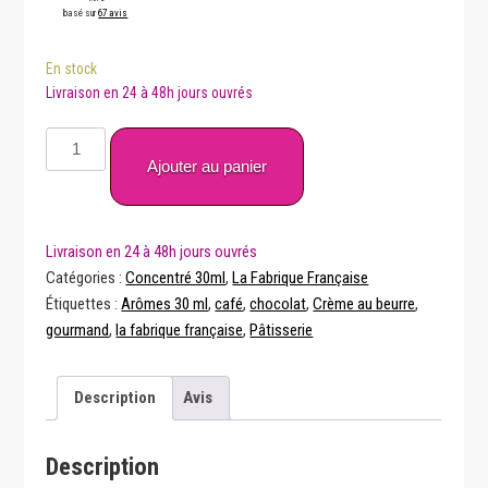
basé sur
67 avis
En stock
quantité
de
Ajouter au panier
Opera
30ml
–
La
Catégories :
Concentré 30ml
,
La Fabrique Française
Fabrique
Étiquettes :
Arômes 30 ml
,
café
,
chocolat
,
Crème au beurre
,
Française
gourmand
,
la fabrique française
,
Pâtisserie
Description
Avis
Description