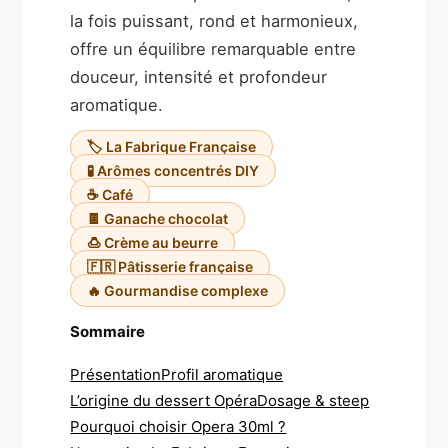
la fois puissant, rond et harmonieux,
offre un équilibre remarquable entre
douceur, intensité et profondeur
aromatique.
🏷️ La Fabrique Française
🧪 Arômes concentrés DIY
☕ Café
🍫 Ganache chocolat
🍮 Crème au beurre
🇫🇷 Pâtisserie française
🔥 Gourmandise complexe
Sommaire
Présentation
Profil aromatique
L’origine du dessert Opéra
Dosage & steep
Pourquoi choisir Opera 30ml ?