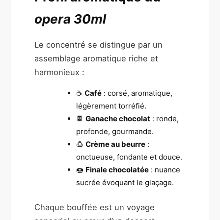
opera 30ml
Le concentré se distingue par un
assemblage aromatique riche et
harmonieux :
☕
Café
: corsé, aromatique,
légèrement torréfié.
🍫
Ganache chocolat
: ronde,
profonde, gourmande.
🍮
Crème au beurre
:
onctueuse, fondante et douce.
🍩
Finale chocolatée
: nuance
sucrée évoquant le glaçage.
Chaque bouffée est un voyage