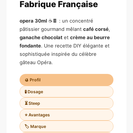
Fabrique Française
opera 30ml
☕🍫 : un concentré
pâtissier gourmand mêlant
café corsé
,
ganache chocolat
et
crème au beurre
fondante
. Une recette DIY élégante et
sophistiquée inspirée du célèbre
gâteau Opéra.
🥮 Profil
🧪 Dosage
⏳ Steep
⭐ Avantages
🏷️ Marque