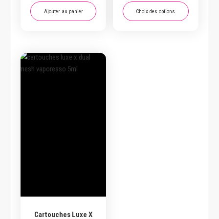
Ajouter au panier
Choix des options
Ce
produit
a
plusieurs
variations.
Les
options
peuvent
être
choisies
sur
la
page
du
produit
Cartouches Luxe X