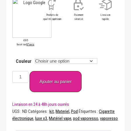
Produits de
Paiement
Livraison
qualité supérieure
sécurisé
rapide
4.9/5
basé sur
67 avis
Couleur
quantité
de
Ajouter au panier
Luxe
X3
-
Vaporesso
UGS :
ND
Catégories :
kit
,
Materiel
,
Pod
Étiquettes :
Cigarette
électronique
,
luxe x3
,
Matériel vape
,
pod vaporesso
,
vaporesso