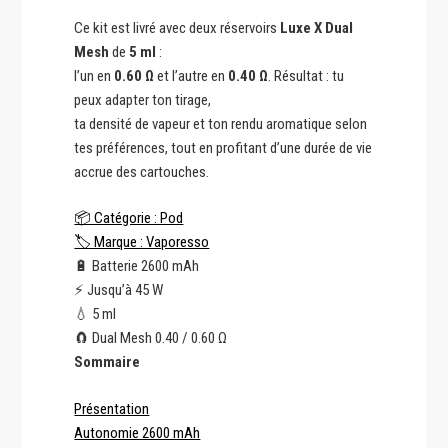
Ce kit est livré avec deux réservoirs
Luxe X Dual
Mesh
de
5 ml
:
l’un en
0.60 Ω
et l’autre en
0.40 Ω
. Résultat : tu
peux adapter ton tirage,
ta densité de vapeur et ton rendu aromatique selon
tes préférences, tout en profitant d’une durée de vie
accrue des cartouches.
📦 Catégorie : Pod
🏷️ Marque : Vaporesso
🔋 Batterie 2600 mAh
⚡ Jusqu’à 45 W
💧 5 ml
🧲 Dual Mesh 0.40 / 0.60 Ω
Sommaire
Présentation
Autonomie 2600 mAh