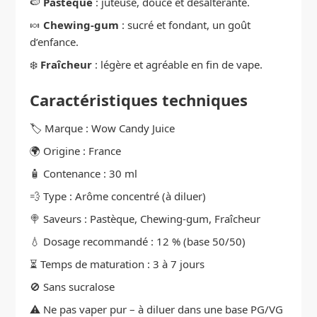
🍉
Pastèque
: juteuse, douce et désaltérante.
🍬
Chewing-gum
: sucré et fondant, un goût
d’enfance.
❄️
Fraîcheur
: légère et agréable en fin de vape.
Caractéristiques techniques
🏷️ Marque : Wow Candy Juice
🌍 Origine : France
🧴 Contenance : 30 ml
💨 Type : Arôme concentré (à diluer)
🍭 Saveurs : Pastèque, Chewing-gum, Fraîcheur
💧 Dosage recommandé : 12 % (base 50/50)
⏳ Temps de maturation : 3 à 7 jours
🚫 Sans sucralose
⚠️ Ne pas vaper pur – à diluer dans une base PG/VG