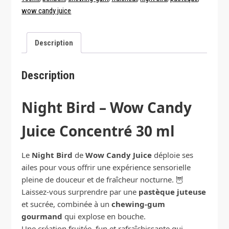
Candy
wow candy juice
Juice
Description
Description
Night Bird – Wow Candy
Juice Concentré 30 ml
Le
Night Bird
de
Wow Candy Juice
déploie ses
ailes pour vous offrir une expérience sensorielle
pleine de douceur et de fraîcheur nocturne. 🦉
Laissez-vous surprendre par une
pastèque juteuse
et sucrée, combinée à un
chewing-gum
gourmand
qui explose en bouche.
Une création fruitée, fun et rafraîchissante qui