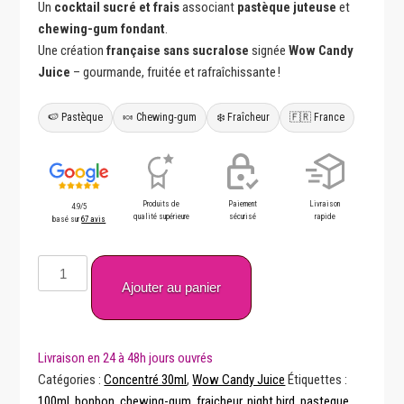
Un
cocktail sucré et frais
associant
pastèque juteuse
et
chewing-gum fondant
.
Une création
française
sans sucralose
signée
Wow Candy
Juice
– gourmande, fruitée et rafraîchissante !
🍉 Pastèque
🍬 Chewing-gum
❄️ Fraîcheur
🇫🇷 France
Produits de
Paiement
Livraison
4.9/5
qualité supérieure
sécurisé
rapide
basé sur
67 avis
quantité
de
Ajouter au panier
Night
Bird
30ml
Arôme
Catégories :
Concentré 30ml
,
Wow Candy Juice
Étiquettes :
Wow
100ml
,
bonbon
,
chewing-gum
,
fraicheur
,
night bird
,
pasteque
,