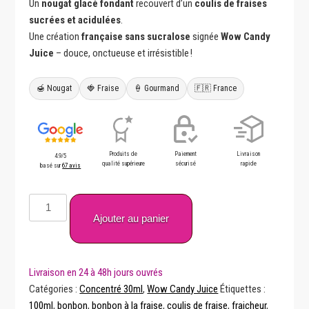
Un
nougat glacé fondant
recouvert d’un
coulis de fraises
sucrées et acidulées
.
Une création
française
sans sucralose
signée
Wow Candy
Juice
– douce, onctueuse et irrésistible !
🍯 Nougat
🍓 Fraise
🍦 Gourmand
🇫🇷 France
Produits de
Paiement
Livraison
4.9/5
qualité supérieure
sécurisé
rapide
basé sur
67 avis
quantité
de
Ajouter au panier
Nouga
Bear
30ml
Arôme
Catégories :
Concentré 30ml
,
Wow Candy Juice
Étiquettes :
Wow
100ml
,
bonbon
,
bonbon à la fraise
,
coulis de fraise
,
fraicheur
,