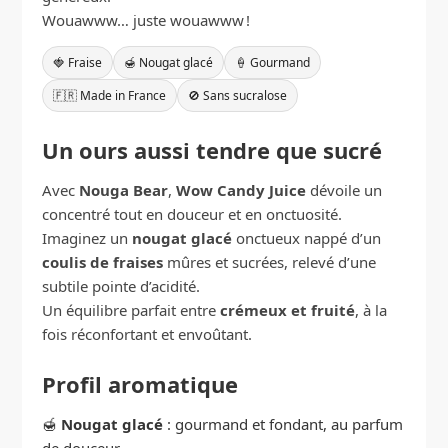
Wouawww… juste wouawww !
🍓 Fraise
🍯 Nougat glacé
🍦 Gourmand
🇫🇷 Made in France
🚫 Sans sucralose
Un ours aussi tendre que sucré
Avec
Nouga Bear
,
Wow Candy Juice
dévoile un
concentré tout en douceur et en onctuosité.
Imaginez un
nougat glacé
onctueux nappé d’un
coulis de fraises
mûres et sucrées, relevé d’une
subtile pointe d’acidité.
Un équilibre parfait entre
crémeux et fruité
, à la
fois réconfortant et envoûtant.
Profil aromatique
🍯
Nougat glacé
: gourmand et fondant, au parfum