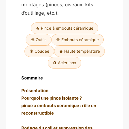
montages (pinces, ciseaux, kits
d’outillage, etc.).
🔥 Pince à embouts céramique
🧰 Outils
💎 Embouts céramique
🎯 Coudée
🔥 Haute température
🧲 Acier inox
Sommaire
Présentation
Pourquoi une pince isolante ?
pince a embouts ceramique : rôle en
reconstructible
Rodage du coil et suppression des