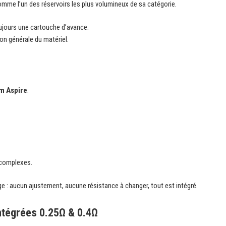
me l’un des réservoirs les plus volumineux de sa catégorie.
oujours une cartouche d’avance.
tion générale du matériel.
m Aspire
.
 complexes.
ge : aucun ajustement, aucune résistance à changer, tout est intégré.
ntégrées 0.25Ω & 0.4Ω