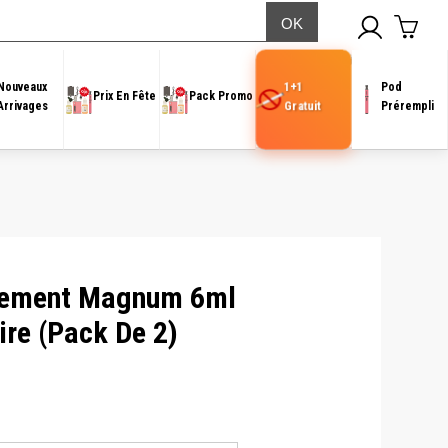
Pack de 2)
1+1
Nouveaux
Pod
Prix En Fête
Pack Promo
Gratuit
Arrivages
Prérempli
cement Magnum 6ml
ire (Pack De 2)