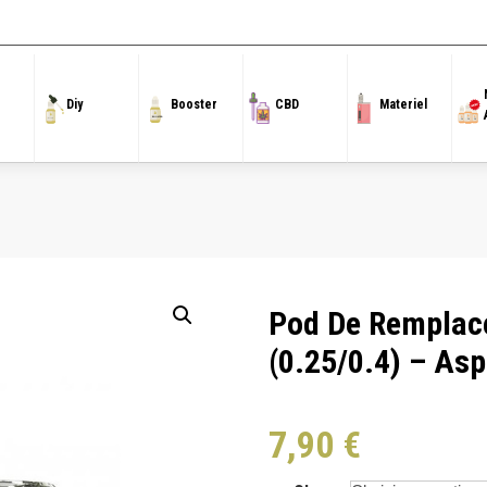
Materiel
/
Résistances
/ Pod de remplacement Magnum 6ml (0.25/0.4) – Aspire (
Diy
Booster
CBD
Materiel
Pod De Rempla
(0.25/0.4) – Asp
7,90
€