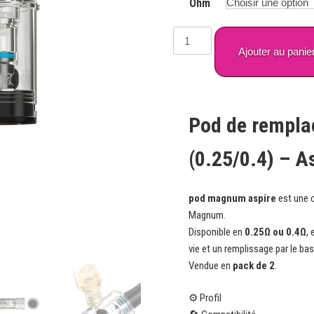
Ohm
quantité
de
Ajouter au panie
Pod
de
remplacement
Magnum
Pod de rempl
6ml
(0.25/0.4)
(0.25/0.4) – A
–
Aspire
pod magnum aspire
est une 
(Pack
Magnum.
de
Disponible en
0.25Ω ou 0.4Ω
,
2)
vie et un remplissage par le bas
Vendue en
pack de 2
.
⚙️ Profil