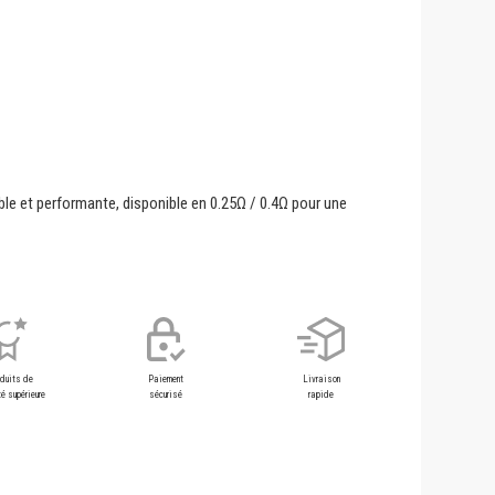
le et performante, disponible en 0.25Ω / 0.4Ω pour une
oduits de
Paiement
Livraison
é supérieure
sécurisé
rapide