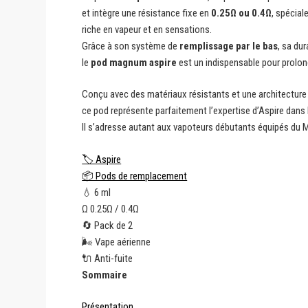
et intègre une résistance fixe en
0.25Ω ou 0.4Ω
, spécia
riche en vapeur et en sensations.
Grâce à son système de
remplissage par le bas
, sa dur
le
pod magnum aspire
est un indispensable pour prolong
Conçu avec des matériaux résistants et une architecture i
ce pod représente parfaitement l’expertise d’Aspire dans
Il s’adresse autant aux vapoteurs débutants équipés du 
🏷️ Aspire
📦 Pods de remplacement
💧 6 ml
Ω 0.25Ω / 0.4Ω
🔄 Pack de 2
🌬️ Vape aérienne
🔌 Anti-fuite
Sommaire
Présentation