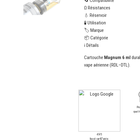
🔄 Compatibilité
Ω Résistances
💧 Réservoir
🧪 Utilisation
🏷️ Marque
📦 Catégorie
ℹ️ Détails
Cartouche
Magnum 6 ml
durab
vape aérienne (RDL–DTL).
Pr
qualit
4.9/5
basé sur
67 avis