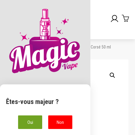
Skip
to
Accueil
/
50 ml
/
Prima
/ Prima – Tabac Corsé 50 ml
content
Êtes-vous majeur ?
Oui
Non