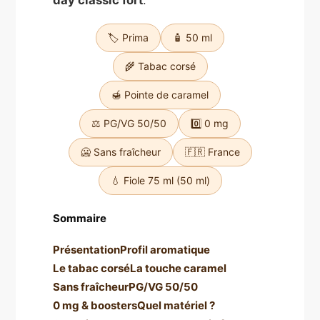
day classic fort
.
🏷️ Prima
🧴 50 ml
🌾 Tabac corsé
🍯 Pointe de caramel
⚖️ PG/VG 50/50
0️⃣ 0 mg
🥶 Sans fraîcheur
🇫🇷 France
💧 Fiole 75 ml (50 ml)
Sommaire
Présentation
Profil aromatique
Le tabac corsé
La touche caramel
Sans fraîcheur
PG/VG 50/50
0 mg & boosters
Quel matériel ?