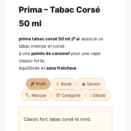
Prima – Tabac Corsé
50 ml
prima tabac corsé 50 ml
🌾🍯 associe un
tabac intense et corsé
à une
pointe de caramel
pour une vape
classic forte,
équilibrée et
sans fraîcheur
.
🌾 Profil
💧 Boost
🍯 Saveur
🏷️ Marque
📦 Catégorie
ℹ️ Détails
Classic fort, tabac corsé et rond.