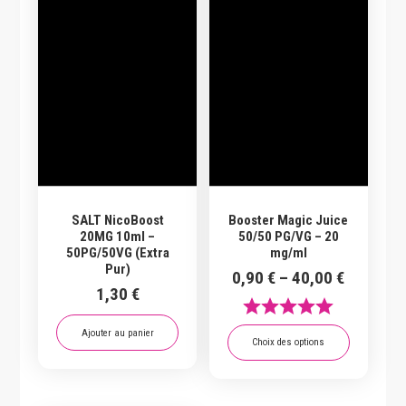
SALT NicoBoost
Booster Magic Juice
20MG 10ml –
50/50 PG/VG – 20
50PG/50VG (Extra
mg/ml
Pur)
0,90
€
–
40,00
€
1,30
€
Ajouter au panier
Choix des options
Ce
produit