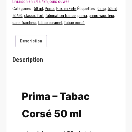
Corsé
Catégories :
50 ml
,
Prima
,
Prix en Fête
Étiquettes :
0 mg
,
50 ml
,
50
50/50
,
classic fort
,
fabrication france
,
prima
,
primo vapoteur
,
ml
sans fraicheur
,
tabac caramel
,
Tabac corsé
Description
Description
Prima – Tabac
Corsé 50 ml