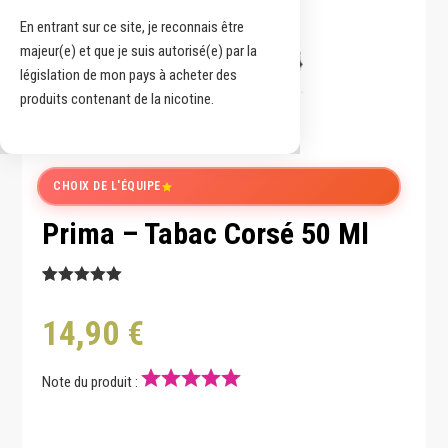
En entrant sur ce site, je reconnais être
majeur(e) et que je suis autorisé(e) par la
législation de mon pays à acheter des
produits contenant de la nicotine.
CHOIX DE L'ÉQUIPE
Prima – Tabac Corsé 50 Ml
Noté
1
5.00
14,90
€
sur 5
basé sur
notation
client
Note du produit :