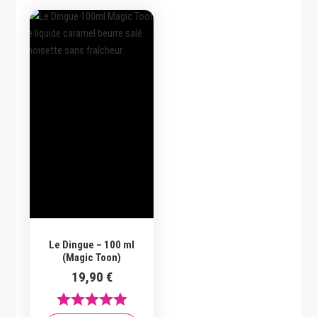
a
plusieurs
variations.
Les
options
peuvent
être
choisies
sur
la
page
du
produit
Le Dingue – 100 ml
(Magic Toon)
19,90
€