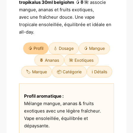
tropikalus 30ml belgiohm
🥭🍍🌺 associe
mangue, ananas et fruits exotiques,
avec une fraîcheur douce. Une vape
tropicale ensoleillée, équilibrée et idéale en
all-day.
🥭 Profil
💧 Dosage
🥭 Mangue
🍍 Ananas
🌺 Exotiques
🏷️ Marque
📦 Catégorie
ℹ️ Détails
Profil aromatique :
Mélange mangue, ananas & fruits
exotiques avec une légère fraîcheur.
Vape ensoleillée, équilibrée et
dépaysante.