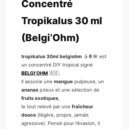
Concentré
Tropikalus 30 ml
(Belgi’Ohm)
tropikalus 30ml belgiohm
🥭🍍🌺 est
un concentré DIY tropical signé
BELGI’OHM
🇧🇪.
Il associe une
mangue
pulpeuse, un
ananas
juteux et une sélection de
fruits exotiques
,
le tout relevé par une
fraîcheur
douce
(légère, propre, jamais
agressive). Pensé pour l’évasion, il