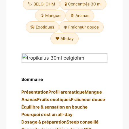
🏷️ BELGI’OHM
🧪 Concentrés 30 ml
🥭 Mangue
🍍 Ananas
🌺 Exotiques
❄️ Fraîcheur douce
❤️ All-day
Sommaire
Présentation
Profil aromatique
Mangue
Ananas
Fruits exotiques
Fraîcheur douce
Équilibre & sensation en bouche
Pourquoi c’est un all-day
Dosage & préparation
Steep conseillé