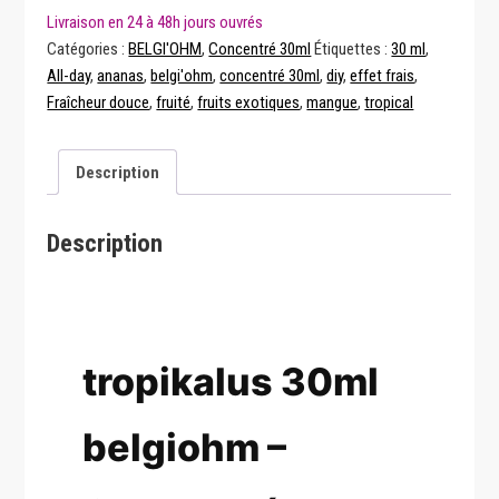
Belgiohm
Catégories :
BELGI'OHM
,
Concentré 30ml
Étiquettes :
30 ml
,
All-day
,
ananas
,
belgi'ohm
,
concentré 30ml
,
diy
,
effet frais
,
Fraîcheur douce
,
fruité
,
fruits exotiques
,
mangue
,
tropical
Description
Description
tropikalus 30ml
belgiohm –