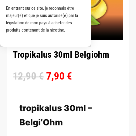
En entrant sur ce site, je reconnais être
majeur(e) et que je suis autorisé(e) par la
législation de mon pays à acheter des
produits contenant de la nicotine.
Tropikalus 30ml Belgiohm
Le
Le
12,90
€
7,90
€
prix
prix
initial
actuel
tropikalus 30ml –
était :
est :
12,90 €.
7,90 €.
Belgi’Ohm