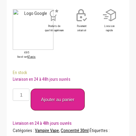
Produits de
Paiement
Livraison
qualité supérieure
sécurisé
rapide
4.9/5
basé sur
67 avis
En stock
quantité
de
Ajouter au panier
Concentré
Attraction
30
ml
Catégories :
Vampire Vape
,
Concentré 30ml
Étiquettes :
–