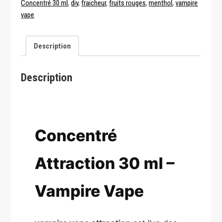
Concentré 30 ml
,
diy
,
fraicheur
,
fruits rouges
,
menthol
,
vampire
Vampire
vape
Vape
Description
Description
Concentré
Attraction 30 ml –
Vampire Vape