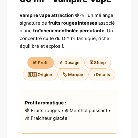
vampire vape attraction
🍓🧊 : un mélange
signature de
fruits rouges intenses
associé
à une
fraîcheur mentholée percutante
. Un
concentré culte du DIY britannique, riche,
équilibré et explosif.
🌸 Profil
💧 Dosage
⏳ Steep
🇬🇧 Origine
🏷️ Marque
ℹ️ Détails
Profil aromatique :
🍓 Fruits rouges • ❄️ Menthol puissant •
🧊 Fraîcheur glacée.