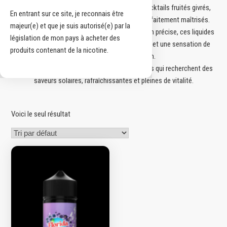
éclatants façon orange et pamplemousse, cocktails fruités givrés,
En entrant sur ce site, je reconnais être
recettes tropicales juteuses ou duos frais parfaitement maîtrisés.
majeur(e) et que je suis autorisé(e) par la
Grâce à des arômes premium et une formulation précise, ces liquides
législation de mon pays à acheter des
garantissent une restitution aromatique fidèle et une sensation de
produits contenant de la nicotine.
fraîcheur idéale au quotidien.
Les e liquides Florida s’adressent aux vapoteurs qui recherchent des
saveurs solaires, rafraîchissantes et pleines de vitalité.
Voici le seul résultat