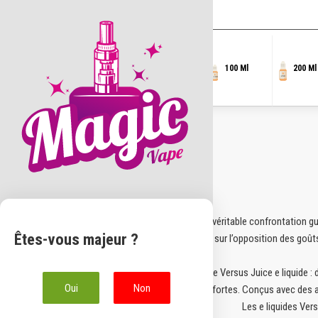
Rechercher :
Skip
to
content
10 Ml
30 Ml
50 Ml
100 Ml
200 Ml
Les Versus Juice e liquide offrent une véritable confrontation g
Êtes-vous majeur ?
caractère. La marque Versus Juice joue sur l’opposition des goût
Sur Magic Vape, explorez toute la gamme Versus Juice e liquide :
Oui
Non
aromatiques fortes. Conçus avec des a
Les e liquides Ver