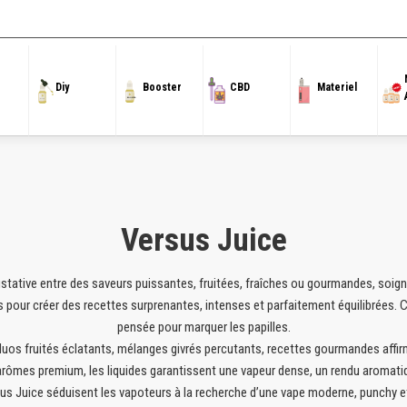
Accueil
/
100ml
/ Versus Juice
Diy
Booster
CBD
Materiel
Versus Juice
ustative entre des saveurs puissantes, fruitées, fraîches ou gourmandes, soig
s pour créer des recettes surprenantes, intenses et parfaitement équilibrées.
pensée pour marquer les papilles.
 duos fruités éclatants, mélanges givrés percutants, recettes gourmandes aff
rômes premium, les liquides garantissent une vapeur dense, un rendu aromatiq
sus Juice séduisent les vapoteurs à la recherche d’une vape moderne, punchy et 