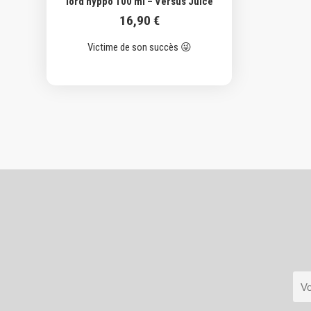
lord hyppo 100 ml – Versus Juice
16,90
€
Victime de son succès 😜