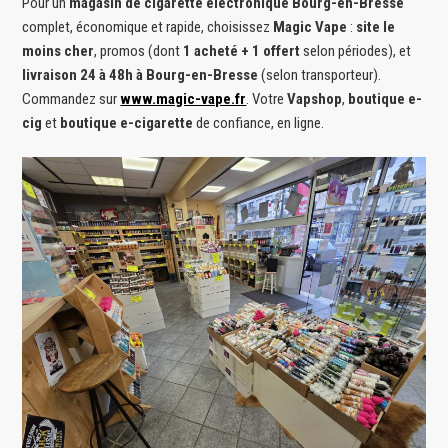
Pour un
magasin de cigarette electronique Bourg-en-Bresse
complet, économique et rapide, choisissez
Magic Vape
:
site le
moins cher
, promos (dont
1 acheté + 1 offert
selon périodes), et
livraison 24 à 48h à Bourg-en-Bresse
(selon transporteur).
Commandez sur
www.magic-vape.fr
. Votre
Vapshop
,
boutique e-
cig
et
boutique e-cigarette
de confiance, en ligne.