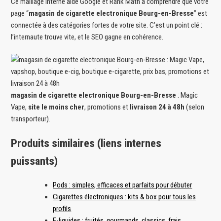
Ce maillage interne aide Google et Rank Math à comprendre que votre
page “
magasin de cigarette electronique Bourg-en-Bresse
” est
connectée à des catégories fortes de votre site. C’est un point clé :
l’internaute trouve vite, et le SEO gagne en cohérence.
magasin de cigarette electronique Bourg-en-Bresse
: Magic
Vape,
site le moins cher
, promotions et
livraison 24 à 48h
(selon
transporteur).
Produits similaires (liens internes
puissants)
Pods : simples, efficaces et parfaits pour débuter
Cigarettes électroniques : kits & box pour tous les
profils
E-liquides : fruités, gourmands, classics, frais