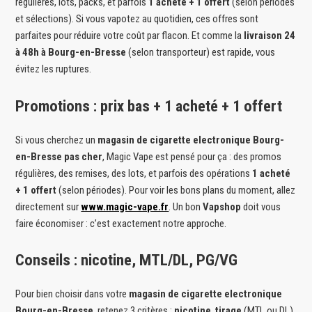
régulières, lots, packs, et parfois
1 acheté + 1 offert
(selon périodes
et sélections). Si vous vapotez au quotidien, ces offres sont
parfaites pour réduire votre coût par flacon. Et comme la
livraison 24
à 48h à Bourg-en-Bresse
(selon transporteur) est rapide, vous
évitez les ruptures.
Promotions : prix bas + 1 acheté + 1 offert
Si vous cherchez un
magasin de cigarette electronique Bourg-
en-Bresse pas cher
, Magic Vape est pensé pour ça : des promos
régulières, des remises, des lots, et parfois des opérations
1 acheté
+ 1 offert
(selon périodes). Pour voir les bons plans du moment, allez
directement sur
www.magic-vape.fr
. Un bon
Vapshop
doit vous
faire économiser : c’est exactement notre approche.
Conseils : nicotine, MTL/DL, PG/VG
Pour bien choisir dans votre
magasin de cigarette electronique
Bourg-en-Bresse
, retenez 3 critères :
nicotine
,
tirage
(MTL ou DL)