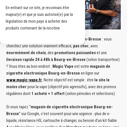
En entrant sur ce site, je reconnais être
majeur(e) et que je suis autorisé(e) par la
législation de mon pays à acheter des
produits contenant de la nicotine.
magasin de cigarette electronique Bourg-en-Bresse
: vous
cherchez une solution vraiment efficace,
pas cher
, avec
énormément de choix
, des
promotions puissantes
et une
livraison rapide 24 à 48h à Bourg-en-Bresse
(selon transporteur)
? Vous êtes au bon endroit :
Magic Vape
est votre
magasin de
cigarette electronique Bourg-en-Bresse
en ligne sur
www.magic-vape.fr
. Notre objectif est simple : être
le site le
moins cher
pour la vape (objectif prix agressifs), avec des promos
régulières dont
1 acheté + 1 offert
(selon périodes et sélections).
Si vous tapez “
magasin de cigarette electronique Bourg-en-
Bresse
” sur Google, c’est souvent pour une urgence : plus de e-
liquide, résistance HS, cartouche à changer, ou besoin d’un kit fiable.