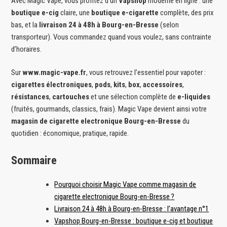
Avec Magic Vape, vous profitez d’un
Vapshop
moderne en ligne : une
boutique e-cig
claire, une
boutique e-cigarette
complète, des prix
bas, et la
livraison 24 à 48h à Bourg-en-Bresse
(selon
transporteur). Vous commandez quand vous voulez, sans contrainte
d’horaires.
Sur
www.magic-vape.fr
, vous retrouvez l’essentiel pour vapoter :
cigarettes électroniques
,
pods
,
kits
,
box
,
accessoires
,
résistances
,
cartouches
et une sélection complète de
e-liquides
(fruités, gourmands, classics, frais). Magic Vape devient ainsi votre
magasin de cigarette electronique Bourg-en-Bresse
du
quotidien : économique, pratique, rapide.
Sommaire
Pourquoi choisir Magic Vape comme magasin de
cigarette electronique Bourg-en-Bresse ?
Livraison 24 à 48h à Bourg-en-Bresse : l’avantage n°1
Vapshop Bourg-en-Bresse : boutique e-cig et boutique