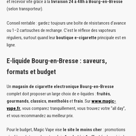
et recevoir vite grâce à la
livraison 24 à 48h à Bourg-en-Bresse
(selon transporteur).
Conseil rentable : gardez toujours une boîte de résistances d’avance
ou 1–2 cartouches de rechange. C’est le réflexe des vapoteurs
réguliers, surtout quand leur
boutique e-cigarette
principale est en
ligne.
E-liquide Bourg-en-Bresse : saveurs,
formats et budget
Un
magasin de cigarette electronique Bourg-en-Bresse
complet doit proposer un large choix de e-liquides :
fruités
,
gourmands
,
classics
,
mentholés
et
frais
. Sur
www.magic-
vape.fr
, vous comparez tranquillement, vous trouvez votre “all day”,
et vous recommandez au meilleur prix.
Pour le budget, Magic Vape vise
le site le moins cher
: promotions