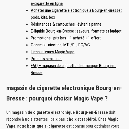
e-cigarette en ligne
Acheter une cigarette électronique à Bourg-en-Bresse :
pods, kits, box
Résistances & cartouches : éviter la panne
E-liquide Bourg-en-Bresse : saveurs, formats et budget
Promotions : prix bas + 1 acheté + 1 offert
Conseils : nicotine, MTL/DL, PG/VG
Liens internes Magic Vape
Produits similaires
FAQ – magasin de cigarette electronique Bourg-en-
Bresse
magasin de cigarette electronique Bourg-en-
Bresse : pourquoi choisir Magic Vape ?
Un
magasin de cigarette electronique Bourg-en-Bresse
doit
répondre à trois attentes :
prix bas
,
choix
et
rapidité
. Chez
Magic
Vape
, notre
boutique e-cigarette
est conçue pour optimiser votre