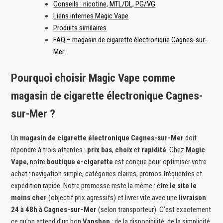
Conseils : nicotine, MTL/DL, PG/VG
Liens internes Magic Vape
Produits similaires
FAQ – magasin de cigarette électronique Cagnes-sur-
Mer
Pourquoi choisir Magic Vape comme
magasin de cigarette électronique Cagnes-
sur-Mer ?
Un
magasin de cigarette électronique Cagnes-sur-Mer
doit
répondre à trois attentes :
prix bas
,
choix
et
rapidité
. Chez
Magic
Vape
, notre
boutique e-cigarette
est conçue pour optimiser votre
achat : navigation simple, catégories claires, promos fréquentes et
expédition rapide. Notre promesse reste la même : être
le site le
moins cher
(objectif prix agressifs) et livrer vite avec une
livraison
24 à 48h à Cagnes-sur-Mer
(selon transporteur). C’est exactement
ce qu’on attend d’un bon
Vapshop
: de la disponibilité, de la simplicité,