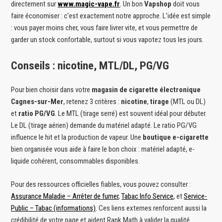
directement sur
www.magic-vape.fr
. Un bon
Vapshop
doit vous
faire économiser : c’est exactement notre approche. L’idée est simple
: vous payer moins cher, vous faire livrer vite, et vous permettre de
garder un stock confortable, surtout si vous vapotez tous les jours.
Conseils : nicotine, MTL/DL, PG/VG
Pour bien choisir dans votre
magasin de cigarette électronique
Cagnes-sur-Mer
, retenez 3 critères :
nicotine
,
tirage
(MTL ou DL)
et
ratio PG/VG
. Le MTL (tirage serré) est souvent idéal pour débuter.
Le DL (tirage aérien) demande du matériel adapté. Le ratio PG/VG
influence le hit et la production de vapeur. Une
boutique e-cigarette
bien organisée vous aide à faire le bon choix : matériel adapté, e-
liquide cohérent, consommables disponibles.
Pour des ressources officielles fiables, vous pouvez consulter :
Assurance Maladie – Arrêter de fumer
,
Tabac Info Service
, et
Service-
Public – Tabac (informations)
. Ces liens externes renforcent aussi la
crédibilité de votre page et aident Rank Math à valider la qualité.