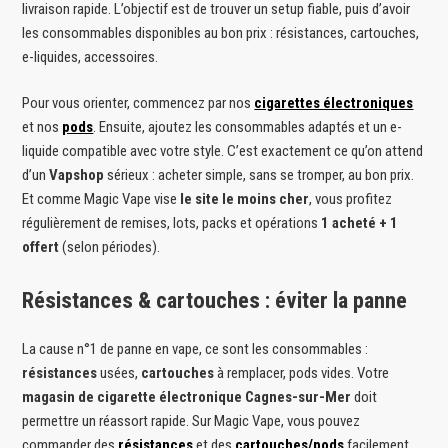
livraison rapide. L’objectif est de trouver un setup fiable, puis d’avoir
les consommables disponibles au bon prix : résistances, cartouches,
e-liquides, accessoires.
Pour vous orienter, commencez par nos
cigarettes électroniques
et nos
pods
. Ensuite, ajoutez les consommables adaptés et un e-
liquide compatible avec votre style. C’est exactement ce qu’on attend
d’un
Vapshop
sérieux : acheter simple, sans se tromper, au bon prix.
Et comme Magic Vape vise
le site le moins cher
, vous profitez
régulièrement de remises, lots, packs et opérations
1 acheté + 1
offert
(selon périodes).
Résistances & cartouches : éviter la panne
La cause n°1 de panne en vape, ce sont les consommables :
résistances
usées,
cartouches
à remplacer, pods vides. Votre
magasin de cigarette électronique Cagnes-sur-Mer
doit
permettre un réassort rapide. Sur Magic Vape, vous pouvez
commander des
résistances
et des
cartouches/pods
facilement,