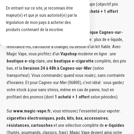
est simple : être
le site le moins cher
pour la vape (objectif prix
En entrant sur ce site, je reconnais être
agressifs), avec des promos régulières dont
1 acheté + 1 offert
majeur(e) et que je suis autorisé(e) par la
(selon périodes et sélections).
législation de mon pays à acheter des
produits contenant de la nicotine.
Si vous tapez “
magasin de cigarette électronique Cagnes-sur-
Mer
” sur Google, c’est souvent pour une urgence : plus de e-liquide,
résistance HS, cartouche à changer, ou besoin d’un kit fiable. Avec
Magic Vape, vous profitez d’un
Vapshop
moderne en ligne : une
boutique e-cig
claire, une
boutique e-cigarette
complète, des prix
bas, et la
livraison 24 à 48h à Cagnes-sur-Mer
(selon
transporteur). Vous commandez quand vous voulez, sans contrainte
d’horaires. Et pour Cagnes-sur-Mer (06800), c’est idéal : vous gardez
votre stock à jour sans stress, même en cas de panne, tout en
profitant des promos (dont
1 acheté + 1 offert
selon périodes).
Sur
www.magic-vape.fr
, vous retrouvez l’essentiel pour vapoter :
cigarettes électroniques
,
pods
,
kits
,
box
,
accessoires
,
résistances
,
cartouches
et une sélection complète de
e-liquides
(fruités, gourmands, classics, frais). Magic Vape devient ainsi votre