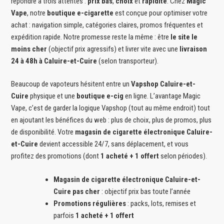
répondre à trois attentes :
prix bas
,
choix
et
rapidité
. Chez
Magic
Vape
, notre
boutique e-cigarette
est conçue pour optimiser votre
achat : navigation simple, catégories claires, promos fréquentes et
expédition rapide. Notre promesse reste la même : être
le site le
moins cher
(objectif prix agressifs) et livrer vite avec une
livraison
24 à 48h à Caluire-et-Cuire
(selon transporteur).
Beaucoup de vapoteurs hésitent entre un
Vapshop Caluire-et-
Cuire
physique et une
boutique e-cig
en ligne. L’avantage Magic
Vape, c’est de garder la logique Vapshop (tout au même endroit) tout
en ajoutant les bénéfices du web : plus de choix, plus de promos, plus
de disponibilité. Votre
magasin de cigarette électronique Caluire-
et-Cuire
devient accessible 24/7, sans déplacement, et vous
profitez des promotions (dont
1 acheté + 1 offert
selon périodes).
Magasin de cigarette électronique Caluire-et-
Cuire pas cher
: objectif prix bas toute l’année
Promotions régulières
: packs, lots, remises et
parfois
1 acheté + 1 offert