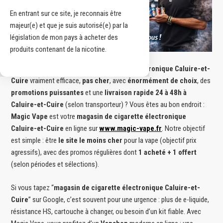
En entrant sur ce site, je reconnais être
majeur(e) et que je suis autorisé(e) par la
législation de mon pays à acheter des
produits contenant de la nicotine.
Vous cherchez un
magasin de cigarette électronique Caluire-et-
Cuire
vraiment efficace,
pas cher
, avec
énormément de choix
, des
promotions puissantes
et une
livraison rapide 24 à 48h à
Caluire-et-Cuire
(selon transporteur) ? Vous êtes au bon endroit :
Magic Vape
est votre
magasin de cigarette électronique
Caluire-et-Cuire
en ligne sur
www.magic-vape.fr
. Notre objectif
est simple : être
le site le moins cher
pour la vape (objectif prix
agressifs), avec des promos régulières dont
1 acheté + 1 offert
(selon périodes et sélections).
Si vous tapez “
magasin de cigarette électronique Caluire-et-
Cuire
” sur Google, c’est souvent pour une urgence : plus de e-liquide,
résistance HS, cartouche à changer, ou besoin d’un kit fiable. Avec