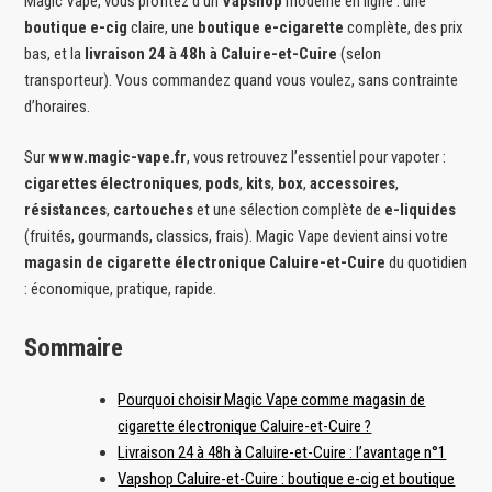
Magic Vape, vous profitez d’un
Vapshop
moderne en ligne : une
boutique e-cig
claire, une
boutique e-cigarette
complète, des prix
bas, et la
livraison 24 à 48h à Caluire-et-Cuire
(selon
transporteur). Vous commandez quand vous voulez, sans contrainte
d’horaires.
Sur
www.magic-vape.fr
, vous retrouvez l’essentiel pour vapoter :
cigarettes électroniques
,
pods
,
kits
,
box
,
accessoires
,
résistances
,
cartouches
et une sélection complète de
e-liquides
(fruités, gourmands, classics, frais). Magic Vape devient ainsi votre
magasin de cigarette électronique Caluire-et-Cuire
du quotidien
: économique, pratique, rapide.
Sommaire
Pourquoi choisir Magic Vape comme magasin de
cigarette électronique Caluire-et-Cuire ?
Livraison 24 à 48h à Caluire-et-Cuire : l’avantage n°1
Vapshop Caluire-et-Cuire : boutique e-cig et boutique