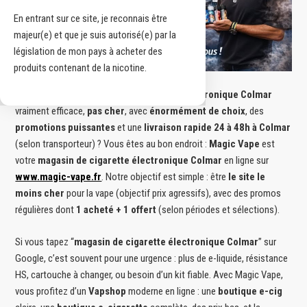
En entrant sur ce site, je reconnais être
majeur(e) et que je suis autorisé(e) par la
législation de mon pays à acheter des
produits contenant de la nicotine.
Vous cherchez un
magasin de cigarette électronique Colmar
vraiment efficace,
pas cher
, avec
énormément de choix
, des
promotions puissantes
et une
livraison rapide 24 à 48h à Colmar
(selon transporteur) ? Vous êtes au bon endroit :
Magic Vape
est
votre
magasin de cigarette électronique Colmar
en ligne sur
www.magic-vape.fr
. Notre objectif est simple : être
le site le
moins cher
pour la vape (objectif prix agressifs), avec des promos
régulières dont
1 acheté + 1 offert
(selon périodes et sélections).
Si vous tapez “
magasin de cigarette électronique Colmar
” sur
Google, c’est souvent pour une urgence : plus de e-liquide, résistance
HS, cartouche à changer, ou besoin d’un kit fiable. Avec Magic Vape,
vous profitez d’un
Vapshop
moderne en ligne : une
boutique e-cig