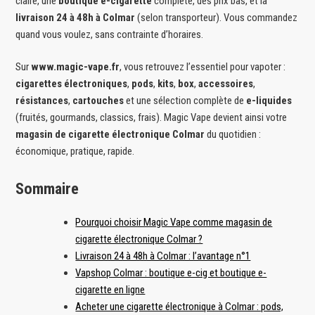
claire, une
boutique e-cigarette
complète, des prix bas, et la
livraison 24 à 48h à Colmar
(selon transporteur). Vous commandez
quand vous voulez, sans contrainte d’horaires.
Sur
www.magic-vape.fr
, vous retrouvez l’essentiel pour vapoter :
cigarettes électroniques
,
pods
,
kits
,
box
,
accessoires
,
résistances
,
cartouches
et une sélection complète de
e-liquides
(fruités, gourmands, classics, frais). Magic Vape devient ainsi votre
magasin de cigarette électronique Colmar
du quotidien :
économique, pratique, rapide.
Sommaire
Pourquoi choisir Magic Vape comme magasin de
cigarette électronique Colmar ?
Livraison 24 à 48h à Colmar : l’avantage n°1
Vapshop Colmar : boutique e-cig et boutique e-
cigarette en ligne
Acheter une cigarette électronique à Colmar : pods,