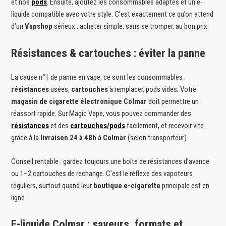
et nos
pods
. Ensuite, ajoutez les consommables adaptés et un e-
liquide compatible avec votre style. C’est exactement ce qu’on attend
d’un
Vapshop
sérieux : acheter simple, sans se tromper, au bon prix.
Résistances & cartouches : éviter la panne
La cause n°1 de panne en vape, ce sont les consommables :
résistances
usées,
cartouches
à remplacer, pods vides. Votre
magasin de cigarette électronique Colmar
doit permettre un
réassort rapide. Sur Magic Vape, vous pouvez commander des
résistances
et des
cartouches/pods
facilement, et recevoir vite
grâce à la
livraison 24 à 48h à Colmar
(selon transporteur).
Conseil rentable : gardez toujours une boîte de résistances d’avance
ou 1–2 cartouches de rechange. C’est le réflexe des vapoteurs
réguliers, surtout quand leur
boutique e-cigarette
principale est en
ligne.
E-liquide Colmar : saveurs, formats et