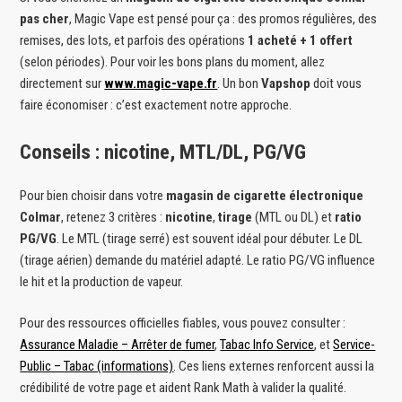
pas cher
, Magic Vape est pensé pour ça : des promos régulières, des
remises, des lots, et parfois des opérations
1 acheté + 1 offert
(selon périodes). Pour voir les bons plans du moment, allez
directement sur
www.magic-vape.fr
. Un bon
Vapshop
doit vous
faire économiser : c’est exactement notre approche.
Conseils : nicotine, MTL/DL, PG/VG
Pour bien choisir dans votre
magasin de cigarette électronique
Colmar
, retenez 3 critères :
nicotine
,
tirage
(MTL ou DL) et
ratio
PG/VG
. Le MTL (tirage serré) est souvent idéal pour débuter. Le DL
(tirage aérien) demande du matériel adapté. Le ratio PG/VG influence
le hit et la production de vapeur.
Pour des ressources officielles fiables, vous pouvez consulter :
Assurance Maladie – Arrêter de fumer
,
Tabac Info Service
, et
Service-
Public – Tabac (informations)
. Ces liens externes renforcent aussi la
crédibilité de votre page et aident Rank Math à valider la qualité.