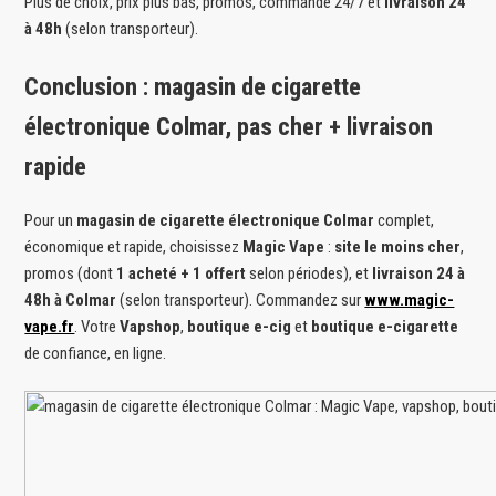
Plus de choix, prix plus bas, promos, commande 24/7 et
livraison 24
à 48h
(selon transporteur).
Conclusion : magasin de cigarette
électronique Colmar, pas cher + livraison
rapide
Pour un
magasin de cigarette électronique Colmar
complet,
économique et rapide, choisissez
Magic Vape
:
site le moins cher
,
promos (dont
1 acheté + 1 offert
selon périodes), et
livraison 24 à
48h à Colmar
(selon transporteur). Commandez sur
www.magic-
vape.fr
. Votre
Vapshop
,
boutique e-cig
et
boutique e-cigarette
de confiance, en ligne.