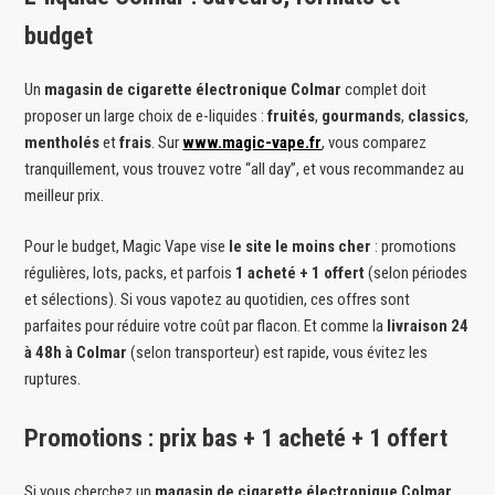
budget
Un
magasin de cigarette électronique Colmar
complet doit
proposer un large choix de e-liquides :
fruités
,
gourmands
,
classics
,
mentholés
et
frais
. Sur
www.magic-vape.fr
, vous comparez
tranquillement, vous trouvez votre “all day”, et vous recommandez au
meilleur prix.
Pour le budget, Magic Vape vise
le site le moins cher
: promotions
régulières, lots, packs, et parfois
1 acheté + 1 offert
(selon périodes
et sélections). Si vous vapotez au quotidien, ces offres sont
parfaites pour réduire votre coût par flacon. Et comme la
livraison 24
à 48h à Colmar
(selon transporteur) est rapide, vous évitez les
ruptures.
Promotions : prix bas + 1 acheté + 1 offert
Si vous cherchez un
magasin de cigarette électronique Colmar