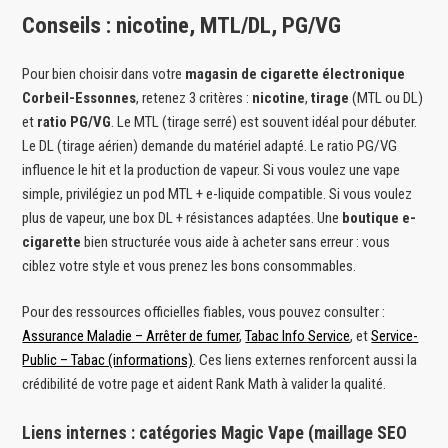
Conseils : nicotine, MTL/DL, PG/VG
Pour bien choisir dans votre
magasin de cigarette électronique
Corbeil-Essonnes
, retenez 3 critères :
nicotine
,
tirage
(MTL ou DL)
et
ratio PG/VG
. Le MTL (tirage serré) est souvent idéal pour débuter.
Le DL (tirage aérien) demande du matériel adapté. Le ratio PG/VG
influence le hit et la production de vapeur. Si vous voulez une vape
simple, privilégiez un pod MTL + e-liquide compatible. Si vous voulez
plus de vapeur, une box DL + résistances adaptées. Une
boutique e-
cigarette
bien structurée vous aide à acheter sans erreur : vous
ciblez votre style et vous prenez les bons consommables.
Pour des ressources officielles fiables, vous pouvez consulter :
Assurance Maladie – Arrêter de fumer
,
Tabac Info Service
, et
Service-
Public – Tabac (informations)
. Ces liens externes renforcent aussi la
crédibilité de votre page et aident Rank Math à valider la qualité.
Liens internes : catégories Magic Vape (maillage SEO