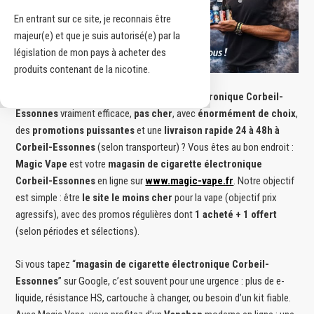
En entrant sur ce site, je reconnais être
majeur(e) et que je suis autorisé(e) par la
législation de mon pays à acheter des
produits contenant de la nicotine.
Vous cherchez un
magasin de cigarette électronique Corbeil-
Essonnes
vraiment efficace,
pas cher
, avec
énormément de choix
,
des
promotions puissantes
et une
livraison rapide 24 à 48h à
Corbeil-Essonnes
(selon transporteur) ? Vous êtes au bon endroit :
Magic Vape
est votre
magasin de cigarette électronique
Corbeil-Essonnes
en ligne sur
www.magic-vape.fr
. Notre objectif
est simple : être
le site le moins cher
pour la vape (objectif prix
agressifs), avec des promos régulières dont
1 acheté + 1 offert
(selon périodes et sélections).
Si vous tapez “
magasin de cigarette électronique Corbeil-
Essonnes
” sur Google, c’est souvent pour une urgence : plus de e-
liquide, résistance HS, cartouche à changer, ou besoin d’un kit fiable.