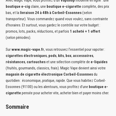
Avec Magic Vape, vous profitez d’un
Vapshop
moderne en ligne : une
boutique e-cig
claire, une
boutique e-cigarette
complète, des prix
bas, et la
livraison 24 à 48h à Corbeil-Essonnes
(selon
transporteur). Vous commandez quand vous voulez, sans contrainte
d’horaires. Et surtout, vous gardez le contrôle sur votre budget :
promos, lots, packs, réductions, et parfois
1 acheté + 1 offert
(selon périodes).
Sur
www.magic-vape.fr
, vous retrouvez l’essentiel pour vapoter :
cigarettes électroniques
,
pods
,
kits
,
box
,
accessoires
,
résistances
,
cartouches
et une sélection complète de
e-liquides
(fruités, gourmands, classics, frais). Magic Vape devient ainsi votre
magasin de cigarette électronique Corbeil-Essonnes
du
quotidien : économique, pratique, rapide. Que vous habitiez Corbeil-
Essonnes (91100) ou les alentours, vous profitez d’une
boutique e-
cigarette
pensée pour acheter vite, acheter bien et payer moins cher.
Sommaire