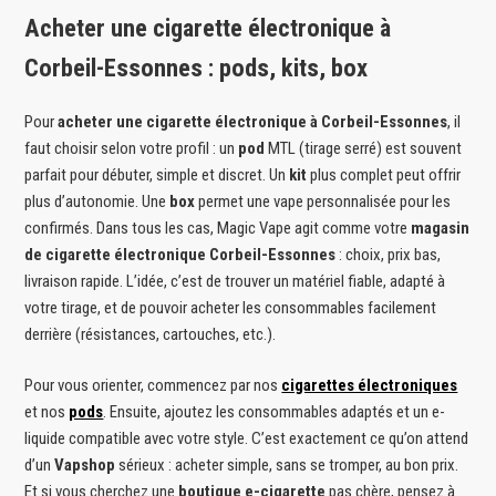
Acheter une cigarette électronique à
Corbeil-Essonnes : pods, kits, box
Pour
acheter une cigarette électronique à Corbeil-Essonnes
, il
faut choisir selon votre profil : un
pod
MTL (tirage serré) est souvent
parfait pour débuter, simple et discret. Un
kit
plus complet peut offrir
plus d’autonomie. Une
box
permet une vape personnalisée pour les
confirmés. Dans tous les cas, Magic Vape agit comme votre
magasin
de cigarette électronique Corbeil-Essonnes
: choix, prix bas,
livraison rapide. L’idée, c’est de trouver un matériel fiable, adapté à
votre tirage, et de pouvoir acheter les consommables facilement
derrière (résistances, cartouches, etc.).
Pour vous orienter, commencez par nos
cigarettes électroniques
et nos
pods
. Ensuite, ajoutez les consommables adaptés et un e-
liquide compatible avec votre style. C’est exactement ce qu’on attend
d’un
Vapshop
sérieux : acheter simple, sans se tromper, au bon prix.
Et si vous cherchez une
boutique e-cigarette
pas chère, pensez à