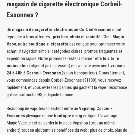
magasin de cigarette électronique Corbeil-
Essonnes ?
Un
magasin de cigarette électronique Corbeil-Essonnes
doit
répondre à trois attentes :
prix bas
,
choix
et
rapidité
. Chez
Magic
Vape
, notre
boutique e-cigarette
est conçue pour optimiser votre
achat : navigation simple, catégories claires, promos fréquentes et
expédition rapide. Notre promesse reste la même : être
le site le
moins cher
(objectif prix agressifs) et livrer vite avec une
livraison
24 à 48h à Corbeil-Essonnes
(selon transporteur). Concrètement,
vous commandez depuis Corbeil-Essonnes (91100), vous recevez
rapidement, et vous évitez les pannes qui gâchent la vape : résistance
grillée, cartouche HS, e-liquide terminé.
Beaucoup de vapoteurs hésitent entre un
Vapshop Corbeil-
Essonnes
physique et une
boutique e-cig
en ligne. L’avantage
Magic Vape, c’est de garder la logique Vapshop (tout au même
endroit) tout en ajoutant les bénéfices du web : plus de choix, plus de