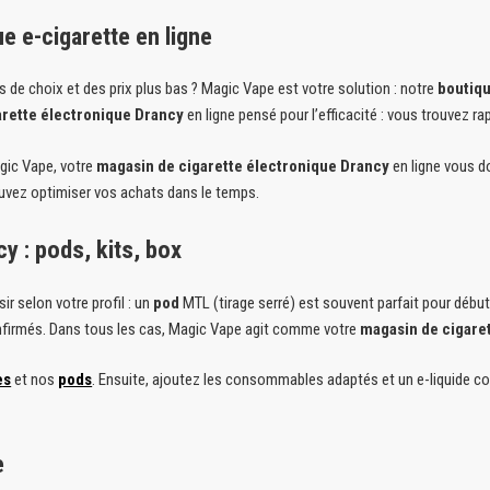
e e-cigarette en ligne
s de choix et des prix plus bas ? Magic Vape est votre solution : notre
boutiqu
arette électronique Drancy
en ligne pensé pour l’efficacité : vous trouvez r
agic Vape, votre
magasin de cigarette électronique Drancy
en ligne vous d
uvez optimiser vos achats dans le temps.
y : pods, kits, box
isir selon votre profil : un
pod
MTL (tirage serré) est souvent parfait pour débute
nfirmés. Dans tous les cas, Magic Vape agit comme votre
magasin de cigare
es
et nos
pods
. Ensuite, ajoutez les consommables adaptés et un e-liquide co
e