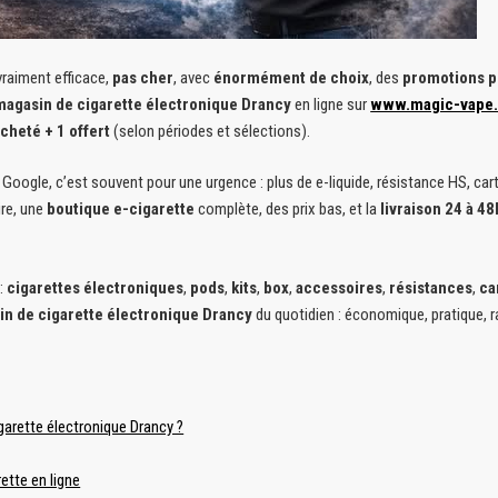
raiment efficace,
pas cher
, avec
énormément de choix
, des
promotions p
magasin de cigarette électronique Drancy
en ligne sur
www.magic-vape.
acheté + 1 offert
(selon périodes et sélections).
r Google, c’est souvent pour une urgence : plus de e-liquide, résistance HS, ca
ire, une
boutique e-cigarette
complète, des prix bas, et la
livraison 24 à 4
 :
cigarettes électroniques
,
pods
,
kits
,
box
,
accessoires
,
résistances
,
ca
n de cigarette électronique Drancy
du quotidien : économique, pratique, r
arette électronique Drancy ?
ette en ligne