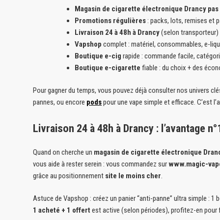
Magasin de cigarette électronique Drancy pas
Promotions régulières
: packs, lots, remises et 
Livraison 24 à 48h à Drancy
(selon transporteur) 
Vapshop
complet : matériel, consommables, e-liqu
Boutique e-cig
rapide : commande facile, catégori
Boutique e-cigarette
fiable : du choix + des éco
Pour gagner du temps, vous pouvez déjà consulter nos univers cl
pannes, ou encore
pods
pour une vape simple et efficace. C’est l
Livraison 24 à 48h à Drancy : l’avantage n°
Quand on cherche un
magasin de cigarette électronique Dran
vous aide à rester serein : vous commandez sur
www.magic-vape
grâce au positionnement
site le moins cher
.
Astuce de Vapshop : créez un panier “anti-panne” ultra simple : 1
1 acheté + 1 offert
est active (selon périodes), profitez-en pour f