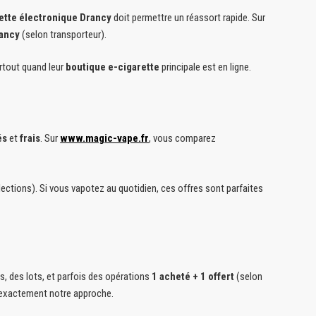
ette électronique Drancy
doit permettre un réassort rapide. Sur
rancy
(selon transporteur).
urtout quand leur
boutique e-cigarette
principale est en ligne.
és
et
frais
. Sur
www.magic-vape.fr
, vous comparez
ections). Si vous vapotez au quotidien, ces offres sont parfaites
s, des lots, et parfois des opérations
1 acheté + 1 offert
(selon
t exactement notre approche.