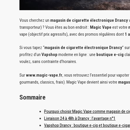
Vous cherchez un
magasin de cigarette électronique Drancy
v
transporteur) ? Vous êtes au bon endroit :
Magic Vape
est votre
vape (objectif prix agressifs), avec des promos régulières dont
1 
Si vous tapez “
magasin de cigarette électronique Drancy
” su
profitez d’un
Vapshop
moderne en ligne : une
boutique e-cig
cla
voulez, sans contrainte d’horaires.
Sur
www.magic-vape.fr
, vous retrouvez l’essentiel pour vapoter
gourmands, classics, frais). Magic Vape devient ainsi votre
magasi
Sommaire
Pourquoi choisir Magic Vape comme magasin de cig
Livraison 24 à 48h à Drancy : l’avantage n°1
Vapshop Drancy : boutique e-cig et boutique e-cigar