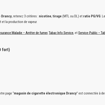
e Drancy
, retenez 3 critères :
nicotine
,
tirage
(MTL ou DL) et
ratio PG/VG
. L
t et la production de vapeur.
surance Maladie – Arrêter de fumer
,
Tabac Info Service
, et
Service-Public – Ta
 fort)
tre page “
magasin de cigarette électronique Drancy
” est connectée à des