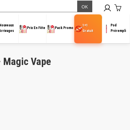
1+1
Nouveaux
Pod
Prix En Fête
Pack Promo
Gratuit
Arrivages
Prérempli
– Magic Vape