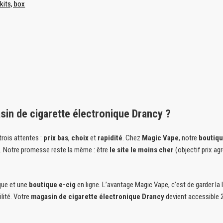
kits, box
in de cigarette électronique Drancy ?
trois attentes :
prix bas
,
choix
et
rapidité
. Chez
Magic Vape
, notre
boutiqu
e. Notre promesse reste la même : être
le site le moins cher
(objectif prix agr
que et une
boutique e-cig
en ligne. L’avantage Magic Vape, c’est de garder l
lité. Votre
magasin de cigarette électronique Drancy
devient accessible 