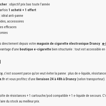
 cher
: objectif prix bas toute l’année
parfois
1 acheté + 1 offert
: idéal anti-panne
ides, accessoires
es efficaces
nomies
és directement depuis votre
magasin de cigarette électronique Drancy
:
e-
’avantage d’une
boutique e-cigarette
bien structurée : tout est accessible en 
1
cy
, c’est souvent parce qu’on veut éviter la panne : plus de e-liquide, résista
.fr
et vous profitez d’une
livraison 24 à 48h à Drancy
(selon transporteur). 
 boîte de résistances + 1 cartouche/pod compatible + 1 e-liquide de secours. C
aire du stock au meilleur prix.