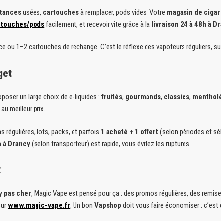
stances
usées,
cartouches
à remplacer, pods vides. Votre
magasin de cigar
rtouches/pods
facilement, et recevoir vite grâce à la
livraison 24 à 48h à D
ce ou 1–2 cartouches de rechange. C’est le réflexe des vapoteurs réguliers, s
get
poser un large choix de e-liquides :
fruités
,
gourmands
,
classics
,
menthol
au meilleur prix.
s régulières, lots, packs, et parfois
1 acheté + 1 offert
(selon périodes et sél
h à Drancy
(selon transporteur) est rapide, vous évitez les ruptures.
t
y pas cher
, Magic Vape est pensé pour ça : des promos régulières, des remise
sur
www.magic-vape.fr
. Un bon
Vapshop
doit vous faire économiser : c’es