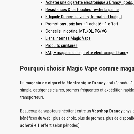
Acheter une cigarette électronique à Drancy : pods, 
Résistances & cartouches : éviter la panne
E-liquide Drancy : saveurs, formats et budget
Promotions : prix bas + 1 acheté + 1 offert
Conseils : nicotine, MTL/DL, PG/VG
Liens internes Magic Vape
Produits similaires
FAQ – magasin de cigarette électronique Drancy
Pourquoi choisir Magic Vape comme magas
Un
magasin de cigarette électronique Drancy
doit répondre à 
simple, catégories claires, promos fréquentes et expédition rapid
transporteur).
Beaucoup de vapoteurs hésitent entre un
Vapshop Drancy
physi
bénéfices du web : plus de choix, plus de promos, plus de disponibi
acheté + 1 offert
selon périodes).