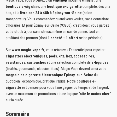
Magic Vape, vous profitez d’un
Vapshop
moderne en ligne : une
boutique e-cig
claire, une
boutique e-cigarette
complète, des prix
bas, et la
livraison 24 à 48h à Épinay-sur-Seine
(selon
transporteur). Vous commandez quand vous voulez, sans contrainte
d’horaires. Et pour Épinay-sur-Seine (93800), c’est idéal : vous gardez
votre stock à jour sans stress, même en cas de panne, tout en
profitant des promos (dont
1 acheté + 1 offert
selon périodes).
Sur
www.magic-vape.fr
, vous retrouvez l’essentiel pour vapoter :
cigarettes électroniques
,
pods
,
kits
,
box
,
accessoires
,
résistances
,
cartouches
et une sélection complète de
e-liquides
(fruités, gourmands, classics, frais). Magic Vape devient ainsi votre
magasin de cigarette électronique Épinay-sur-Seine
du
quotidien : économique, pratique, rapide. Notre
boutique e-
cigarette
est pensée pour vous faire gagner du temps et de l’argent,
avec un maximum de promotions et une logique “
site le moins cher
”
sur la durée.
Sommaire