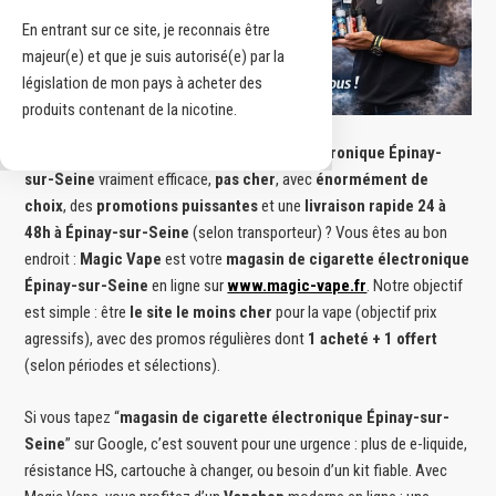
En entrant sur ce site, je reconnais être
majeur(e) et que je suis autorisé(e) par la
législation de mon pays à acheter des
produits contenant de la nicotine.
Vous cherchez un
magasin de cigarette électronique Épinay-
sur-Seine
vraiment efficace,
pas cher
, avec
énormément de
choix
, des
promotions puissantes
et une
livraison rapide 24 à
48h à Épinay-sur-Seine
(selon transporteur) ? Vous êtes au bon
endroit :
Magic Vape
est votre
magasin de cigarette électronique
Épinay-sur-Seine
en ligne sur
www.magic-vape.fr
. Notre objectif
est simple : être
le site le moins cher
pour la vape (objectif prix
agressifs), avec des promos régulières dont
1 acheté + 1 offert
(selon périodes et sélections).
Si vous tapez “
magasin de cigarette électronique Épinay-sur-
Seine
” sur Google, c’est souvent pour une urgence : plus de e-liquide,
résistance HS, cartouche à changer, ou besoin d’un kit fiable. Avec