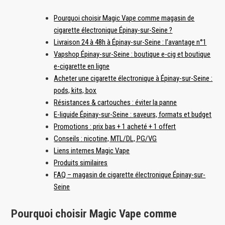
Pourquoi choisir Magic Vape comme magasin de
cigarette électronique Épinay-sur-Seine ?
Livraison 24 à 48h à Épinay-sur-Seine : l’avantage n°1
Vapshop Épinay-sur-Seine : boutique e-cig et boutique
e-cigarette en ligne
Acheter une cigarette électronique à Épinay-sur-Seine :
pods, kits, box
Résistances & cartouches : éviter la panne
E-liquide Épinay-sur-Seine : saveurs, formats et budget
Promotions : prix bas + 1 acheté + 1 offert
Conseils : nicotine, MTL/DL, PG/VG
Liens internes Magic Vape
Produits similaires
FAQ – magasin de cigarette électronique Épinay-sur-
Seine
Pourquoi choisir Magic Vape comme