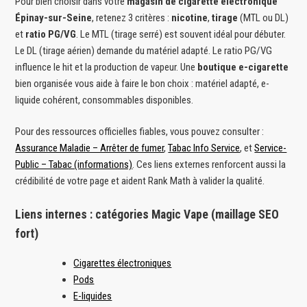
Pour bien choisir dans votre
magasin de cigarette électronique
Épinay-sur-Seine
, retenez 3 critères :
nicotine
,
tirage
(MTL ou DL)
et
ratio PG/VG
. Le MTL (tirage serré) est souvent idéal pour débuter.
Le DL (tirage aérien) demande du matériel adapté. Le ratio PG/VG
influence le hit et la production de vapeur. Une
boutique e-cigarette
bien organisée vous aide à faire le bon choix : matériel adapté, e-
liquide cohérent, consommables disponibles.
Pour des ressources officielles fiables, vous pouvez consulter :
Assurance Maladie – Arrêter de fumer
,
Tabac Info Service
, et
Service-
Public – Tabac (informations)
. Ces liens externes renforcent aussi la
crédibilité de votre page et aident Rank Math à valider la qualité.
Liens internes : catégories Magic Vape (maillage SEO
fort)
Cigarettes électroniques
Pods
E-liquides