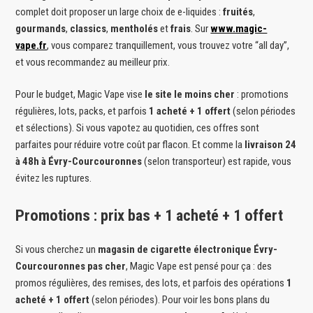
complet doit proposer un large choix de e-liquides :
fruités
,
gourmands
,
classics
,
mentholés
et
frais
. Sur
www.magic-
vape.fr
, vous comparez tranquillement, vous trouvez votre “all day”,
et vous recommandez au meilleur prix.
Pour le budget, Magic Vape vise
le site le moins cher
: promotions
régulières, lots, packs, et parfois
1 acheté + 1 offert
(selon périodes
et sélections). Si vous vapotez au quotidien, ces offres sont
parfaites pour réduire votre coût par flacon. Et comme la
livraison 24
à 48h à Évry-Courcouronnes
(selon transporteur) est rapide, vous
évitez les ruptures.
Promotions : prix bas + 1 acheté + 1 offert
Si vous cherchez un
magasin de cigarette électronique Évry-
Courcouronnes pas cher
, Magic Vape est pensé pour ça : des
promos régulières, des remises, des lots, et parfois des opérations
1
acheté + 1 offert
(selon périodes). Pour voir les bons plans du