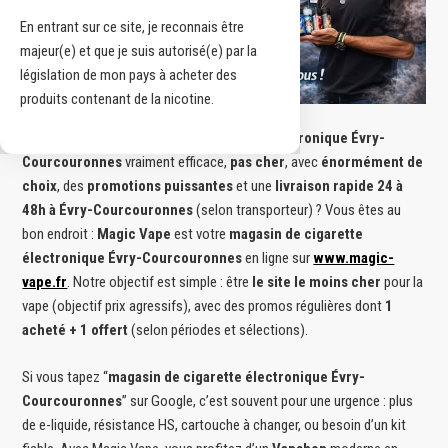
En entrant sur ce site, je reconnais être
majeur(e) et que je suis autorisé(e) par la
législation de mon pays à acheter des
produits contenant de la nicotine.
Vous cherchez un
magasin de cigarette électronique Évry-
Courcouronnes
vraiment efficace,
pas cher
, avec
énormément de
choix
, des
promotions puissantes
et une
livraison rapide 24 à
48h à Évry-Courcouronnes
(selon transporteur) ? Vous êtes au
bon endroit :
Magic Vape
est votre
magasin de cigarette
électronique Évry-Courcouronnes
en ligne sur
www.magic-
vape.fr
. Notre objectif est simple : être
le site le moins cher
pour la
vape (objectif prix agressifs), avec des promos régulières dont
1
acheté + 1 offert
(selon périodes et sélections).
Si vous tapez “
magasin de cigarette électronique Évry-
Courcouronnes
” sur Google, c’est souvent pour une urgence : plus
de e-liquide, résistance HS, cartouche à changer, ou besoin d’un kit