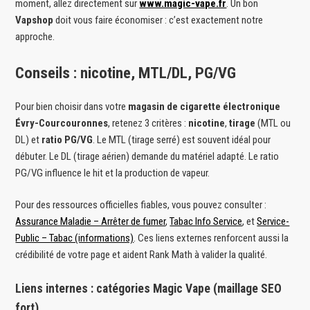
moment, allez directement sur
www.magic-vape.fr
. Un bon
Vapshop
doit vous faire économiser : c’est exactement notre
approche.
Conseils : nicotine, MTL/DL, PG/VG
Pour bien choisir dans votre
magasin de cigarette électronique
Évry-Courcouronnes
, retenez 3 critères :
nicotine
,
tirage
(MTL ou
DL) et
ratio PG/VG
. Le MTL (tirage serré) est souvent idéal pour
débuter. Le DL (tirage aérien) demande du matériel adapté. Le ratio
PG/VG influence le hit et la production de vapeur.
Pour des ressources officielles fiables, vous pouvez consulter :
Assurance Maladie – Arrêter de fumer
,
Tabac Info Service
, et
Service-
Public – Tabac (informations)
. Ces liens externes renforcent aussi la
crédibilité de votre page et aident Rank Math à valider la qualité.
Liens internes : catégories Magic Vape (maillage SEO
fort)