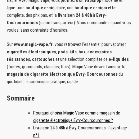
fiable. Avec Magic Vape, vous profitez d’un
Vapshop
moderne en
ligne : une
boutique e-cig
claire, une
boutique e-cigarette
complète, des prix bas, et la
livraison 24 à 48h à Évry-
Courcouronnes
(selon transporteur). Vous commandez quand vous
voulez, sans contrainte d’horaires.
Sur
www.magic-vape.fr
, vous retrouvez l’essentiel pour vapoter :
cigarettes électroniques
,
pods
,
kits
,
box
,
accessoires
,
résistances
,
cartouches
et une sélection complète de
e-liquides
(fruités, gourmands, classics, frais). Magic Vape devient ainsi votre
magasin de cigarette électronique Évry-Courcouronnes
du
quotidien : économique, pratique, rapide.
Sommaire
Pourquoi choisir Magic Vape comme magasin de
cigarette électronique Évry-Courcouronnes ?
Livraison 24 à 48h à Évry-Courcouronnes : l’avantage
n°1