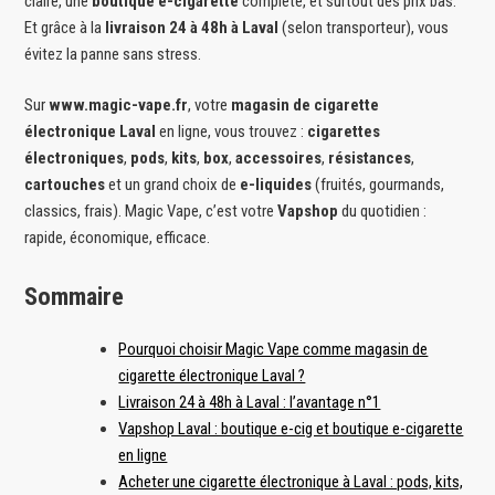
claire, une
boutique e-cigarette
complète, et surtout des prix bas.
Et grâce à la
livraison 24 à 48h à Laval
(selon transporteur), vous
évitez la panne sans stress.
Sur
www.magic-vape.fr
, votre
magasin de cigarette
électronique Laval
en ligne, vous trouvez :
cigarettes
électroniques
,
pods
,
kits
,
box
,
accessoires
,
résistances
,
cartouches
et un grand choix de
e-liquides
(fruités, gourmands,
classics, frais). Magic Vape, c’est votre
Vapshop
du quotidien :
rapide, économique, efficace.
Sommaire
Pourquoi choisir Magic Vape comme magasin de
cigarette électronique Laval ?
Livraison 24 à 48h à Laval : l’avantage n°1
Vapshop Laval : boutique e-cig et boutique e-cigarette
en ligne
Acheter une cigarette électronique à Laval : pods, kits,