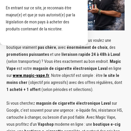
En entrant sur ce site, je reconnais être
majeur(e) et que je suis autorisé(e) par la
législation de mon pays à acheter des
produits contenant de la nicotine.
magasin de cigarette électronique Laval
: vous voulez une
boutique vraiment
pas chère
, avec
énormément de choix
, des
promotions puissantes
et une
livraison rapide 24 à 48h à Laval
(selon transporteur) ? Vous êtes exactement au bon endroit.
Magic
Vape
est votre
magasin de cigarette électronique Laval
en ligne
sur
www.magic-vape.fr
. Notre objectif est simple : être
le site le
moins cher
(objectif prix agressifs) avec des offres régulières, dont
1 acheté + 1 offert
(selon périodes et sélections).
Si vous cherchez
magasin de cigarette électronique Laval
sur
Google, c’est souvent pour une urgence : e-liquide fini, résistance HS,
cartouche à changer, ou besoin d’un pod fiable. Avec Magic Vape,
vous profitez d’un
Vapshop
moderne en ligne : une
boutique e-cig