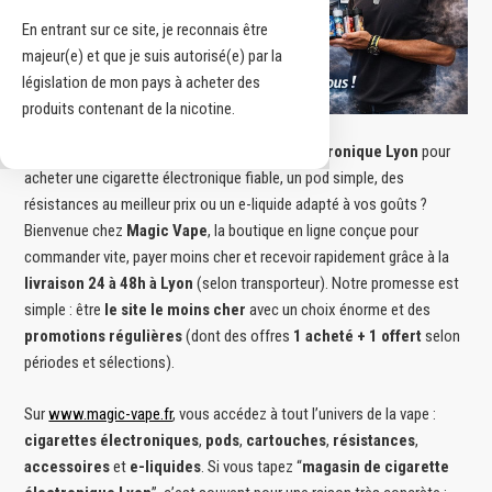
En entrant sur ce site, je reconnais être
majeur(e) et que je suis autorisé(e) par la
législation de mon pays à acheter des
produits contenant de la nicotine.
Vous cherchez un
magasin de cigarette électronique Lyon
pour
acheter une cigarette électronique fiable, un pod simple, des
résistances au meilleur prix ou un e-liquide adapté à vos goûts ?
Bienvenue chez
Magic Vape
, la boutique en ligne conçue pour
commander vite, payer moins cher et recevoir rapidement grâce à la
livraison 24 à 48h à Lyon
(selon transporteur). Notre promesse est
simple : être
le site le moins cher
avec un choix énorme et des
promotions régulières
(dont des offres
1 acheté + 1 offert
selon
périodes et sélections).
Sur
www.magic-vape.fr
, vous accédez à tout l’univers de la vape :
cigarettes électroniques
,
pods
,
cartouches
,
résistances
,
accessoires
et
e-liquides
. Si vous tapez “
magasin de cigarette