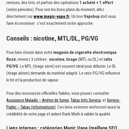
remises, des lots, et parfois des opérations
1 acheté + 1 offert
(selon périodes). Pour voir les bons plans du moment, allez
directement sur
www.magic-vape.fr
. Un bon
Vapshop
doit vous
faire économiser : c’est exactement notre approche.
Conseils : nicotine, MTL/DL, PG/VG
Pour bien choisir dans votre
magasin de cigarette électronique
Rezé
, retenez 3 critères :
nicotine
,
tirage
(MTL ou DL) et
ratio
PG/VG
. Le MTL (tirage serré) est souvent idéal pour débuter. Le DL
(tirage aérien) demande du matériel adapté. Le ratio PG/VG influence
le hit et la production de vapeur.
Pour des ressources officielles fiables, vous pouvez consulter :
Assurance Maladie – Arrêter de fumer
,
Tabac Info Service
, et
Service-
Public – Tabac (informations)
. Ces liens externes renforcent aussi la
crédibilité de votre page et aident Rank Math à valider la qualité.
Liens internes : catégories Magic Vape (maillage SEO