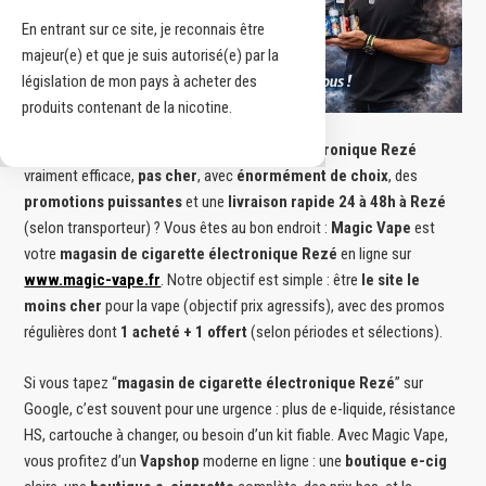
En entrant sur ce site, je reconnais être
majeur(e) et que je suis autorisé(e) par la
législation de mon pays à acheter des
produits contenant de la nicotine.
Vous cherchez un
magasin de cigarette électronique Rezé
vraiment efficace,
pas cher
, avec
énormément de choix
, des
promotions puissantes
et une
livraison rapide 24 à 48h à Rezé
(selon transporteur) ? Vous êtes au bon endroit :
Magic Vape
est
votre
magasin de cigarette électronique Rezé
en ligne sur
www.magic-vape.fr
. Notre objectif est simple : être
le site le
moins cher
pour la vape (objectif prix agressifs), avec des promos
régulières dont
1 acheté + 1 offert
(selon périodes et sélections).
Si vous tapez “
magasin de cigarette électronique Rezé
” sur
Google, c’est souvent pour une urgence : plus de e-liquide, résistance
HS, cartouche à changer, ou besoin d’un kit fiable. Avec Magic Vape,
vous profitez d’un
Vapshop
moderne en ligne : une
boutique e-cig