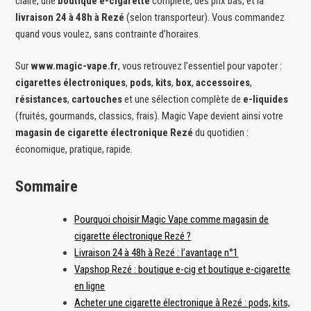
claire, une
boutique e-cigarette
complète, des prix bas, et la
livraison 24 à 48h à Rezé
(selon transporteur). Vous commandez
quand vous voulez, sans contrainte d’horaires.
Sur
www.magic-vape.fr
, vous retrouvez l’essentiel pour vapoter :
cigarettes électroniques
,
pods
,
kits
,
box
,
accessoires
,
résistances
,
cartouches
et une sélection complète de
e-liquides
(fruités, gourmands, classics, frais). Magic Vape devient ainsi votre
magasin de cigarette électronique Rezé
du quotidien :
économique, pratique, rapide.
Sommaire
Pourquoi choisir Magic Vape comme magasin de
cigarette électronique Rezé ?
Livraison 24 à 48h à Rezé : l’avantage n°1
Vapshop Rezé : boutique e-cig et boutique e-cigarette
en ligne
Acheter une cigarette électronique à Rezé : pods, kits,