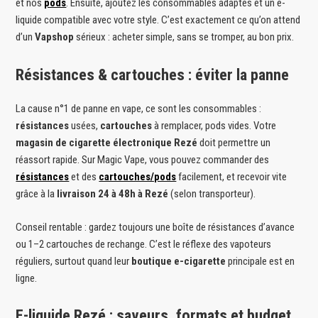
et nos
pods
. Ensuite, ajoutez les consommables adaptés et un e-
liquide compatible avec votre style. C’est exactement ce qu’on attend
d’un
Vapshop
sérieux : acheter simple, sans se tromper, au bon prix.
Résistances & cartouches : éviter la panne
La cause n°1 de panne en vape, ce sont les consommables :
résistances
usées,
cartouches
à remplacer, pods vides. Votre
magasin de cigarette électronique Rezé
doit permettre un
réassort rapide. Sur Magic Vape, vous pouvez commander des
résistances
et des
cartouches/pods
facilement, et recevoir vite
grâce à la
livraison 24 à 48h à Rezé
(selon transporteur).
Conseil rentable : gardez toujours une boîte de résistances d’avance
ou 1–2 cartouches de rechange. C’est le réflexe des vapoteurs
réguliers, surtout quand leur
boutique e-cigarette
principale est en
ligne.
E-liquide Rezé : saveurs, formats et budget