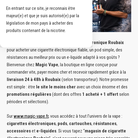
En entrant sur ce site, je reconnais être
majeur(e) et que je suis autorisé(e) par la
législation de mon pays à acheter des
produits contenant de la nicotine.
Vous cherchez un
magasin de cigarette électronique Roubaix
pour acheter une cigarette électronique fiable, un pod simple, des
résistances au meilleur prix ou un e-liquide adapté à vos goûts ?
Bienvenue chez
Magic Vape
, la boutique en ligne conçue pour
commander vite, payer moins cher et recevoir rapidement grâce à la
livraison 24 à 48h à Roubaix
(selon transporteur). Notre promesse
est simple : être
le site le moins cher
avec un choix énorme et des
promotions régulières
(dont des offres
1 acheté + 1 offert
selon
périodes et sélections).
Sur
www.magic-vape.fr
, vous accédez à tout l’univers de la vape :
cigarettes électroniques
,
pods
,
cartouches
,
résistances
,
accessoires
et
e-liquides
. Si vous tapez “
magasin de cigarette