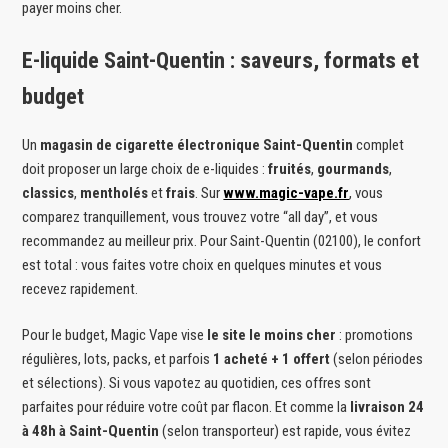
payer moins cher.
E-liquide Saint-Quentin : saveurs, formats et
budget
Un
magasin de cigarette électronique Saint-Quentin
complet
doit proposer un large choix de e-liquides :
fruités
,
gourmands
,
classics
,
mentholés
et
frais
. Sur
www.magic-vape.fr
, vous
comparez tranquillement, vous trouvez votre “all day”, et vous
recommandez au meilleur prix. Pour Saint-Quentin (02100), le confort
est total : vous faites votre choix en quelques minutes et vous
recevez rapidement.
Pour le budget, Magic Vape vise
le site le moins cher
: promotions
régulières, lots, packs, et parfois
1 acheté + 1 offert
(selon périodes
et sélections). Si vous vapotez au quotidien, ces offres sont
parfaites pour réduire votre coût par flacon. Et comme la
livraison 24
à 48h à Saint-Quentin
(selon transporteur) est rapide, vous évitez