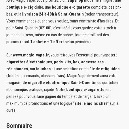
Avec Magic Vape, vous profitez d’un
Vapshop
moderne en ligne : une
boutique e-cig
claire, une
boutique e-cigarette
complète, des prix
bas, et la
livraison 24 à 48h à Saint-Quentin
(selon transporteur).
Vous commandez quand vous voulez, sans contrainte d’horaires. Et
pour Saint-Quentin (02100), c’est idéal : vous gardez votre stock à
jour sans stress, même en cas de panne, tout en profitant des
promos (dont
1 acheté + 1 offert
selon périodes).
Sur
www.magic-vape.fr
, vous retrouvez l’essentiel pour vapoter :
cigarettes électroniques
,
pods
,
kits
,
box
,
accessoires
,
résistances
,
cartouches
et une sélection complète de
e-liquides
(fruités, gourmands, classics, frais). Magic Vape devient ainsi votre
magasin de cigarette électronique Saint-Quentin
du quotidien :
économique, pratique, rapide. Notre
boutique e-cigarette
est
pensée pour vous faire gagner du temps et de l’argent, avec un
maximum de promotions et une logique “
site le moins cher
” sur la
durée.
Sommaire