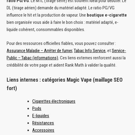
ratio PG/VG
. Le MTL (tirage serré) est souvent idéal pour débuter. Le
DL (tirage aérien) demande du matériel adapté. Le ratio PG/VG
influence le hit et la production de vapeur. Une
boutique e-cigarette
bien organisée vous aide à faire le bon choix : matériel adapté, e-
liquide cohérent, consommables disponibles.
Pour des ressources officielles fiables, vous pouvez consulter :
Assurance Maladie – Arrêter de fumer
,
Tabac Info Service
, et
Service-
Public – Tabac (informations)
. Ces liens externes renforcent aussi la
crédibilité de votre page et aident Rank Math à valider la qualité.
Liens internes : catégories Magic Vape (maillage SEO
fort)
Cigarettes électroniques
Pods
E-liquides
Résistances
Accessoires