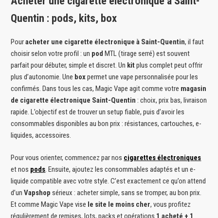
Acheter une cigarette électronique à Saint-
Quentin : pods, kits, box
Pour
acheter une cigarette électronique à Saint-Quentin
, il faut
choisir selon votre profil : un
pod
MTL (tirage serré) est souvent
parfait pour débuter, simple et discret. Un
kit
plus complet peut offrir
plus d’autonomie. Une
box
permet une vape personnalisée pour les
confirmés. Dans tous les cas, Magic Vape agit comme votre
magasin
de cigarette électronique Saint-Quentin
: choix, prix bas, livraison
rapide. L’objectif est de trouver un setup fiable, puis d’avoir les
consommables disponibles au bon prix : résistances, cartouches, e-
liquides, accessoires.
Pour vous orienter, commencez par nos
cigarettes électroniques
et nos
pods
. Ensuite, ajoutez les consommables adaptés et un e-
liquide compatible avec votre style. C’est exactement ce qu’on attend
d’un
Vapshop
sérieux : acheter simple, sans se tromper, au bon prix.
Et comme Magic Vape vise
le site le moins cher
, vous profitez
régulièrement de remises, lots, packs et opérations
1 acheté + 1