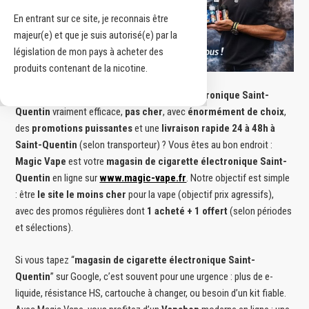
En entrant sur ce site, je reconnais être
majeur(e) et que je suis autorisé(e) par la
législation de mon pays à acheter des
produits contenant de la nicotine.
Vous cherchez un
magasin de cigarette électronique Saint-
Quentin
vraiment efficace,
pas cher
, avec
énormément de choix
,
des
promotions puissantes
et une
livraison rapide 24 à 48h à
Saint-Quentin
(selon transporteur) ? Vous êtes au bon endroit :
Magic Vape
est votre
magasin de cigarette électronique Saint-
Quentin
en ligne sur
www.magic-vape.fr
. Notre objectif est simple
: être
le site le moins cher
pour la vape (objectif prix agressifs),
avec des promos régulières dont
1 acheté + 1 offert
(selon périodes
et sélections).
Si vous tapez “
magasin de cigarette électronique Saint-
Quentin
” sur Google, c’est souvent pour une urgence : plus de e-
liquide, résistance HS, cartouche à changer, ou besoin d’un kit fiable.