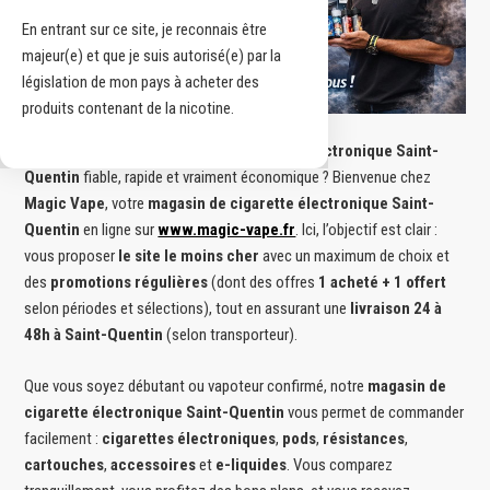
En entrant sur ce site, je reconnais être
majeur(e) et que je suis autorisé(e) par la
législation de mon pays à acheter des
produits contenant de la nicotine.
Vous recherchez un
magasin de cigarette électronique Saint-
Quentin
fiable, rapide et vraiment économique ? Bienvenue chez
Magic Vape
, votre
magasin de cigarette électronique Saint-
Quentin
en ligne sur
www.magic-vape.fr
. Ici, l’objectif est clair :
vous proposer
le site le moins cher
avec un maximum de choix et
des
promotions régulières
(dont des offres
1 acheté + 1 offert
selon périodes et sélections), tout en assurant une
livraison 24 à
48h à Saint-Quentin
(selon transporteur).
Que vous soyez débutant ou vapoteur confirmé, notre
magasin de
cigarette électronique Saint-Quentin
vous permet de commander
facilement :
cigarettes électroniques
,
pods
,
résistances
,
cartouches
,
accessoires
et
e-liquides
. Vous comparez