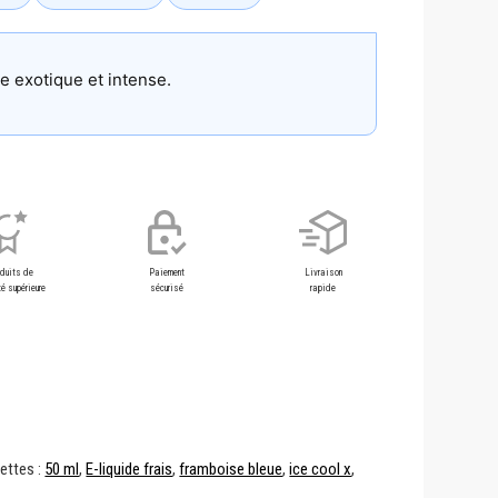
e exotique et intense.
oduits de
Paiement
Livraison
é supérieure
sécurisé
rapide
uettes :
50 ml
,
E-liquide frais
,
framboise bleue
,
ice cool x
,