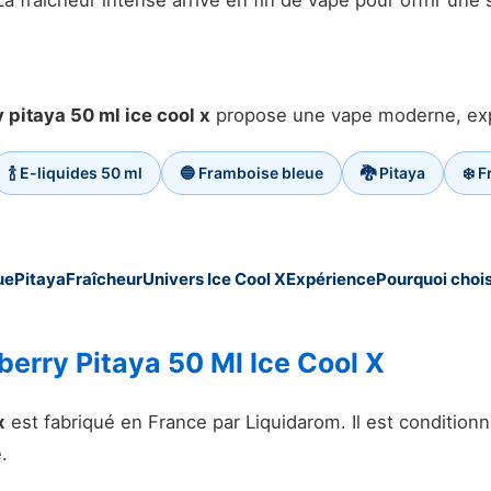
La fraîcheur intense arrive en fin de vape pour offrir une
 pitaya 50 ml ice cool x
propose une vape moderne, explo
🍾 E-liquides 50 ml
🔵 Framboise bleue
🐉 Pitaya
❄️ F
ue
Pitaya
Fraîcheur
Univers Ice Cool X
Expérience
Pourquoi chois
erry Pitaya 50 Ml Ice Cool X
x
est fabriqué en France par Liquidarom. Il est condition
.