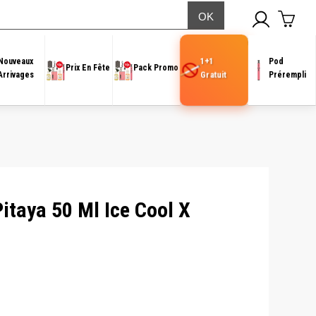
1+1
Nouveaux
Pod
Prix En Fête
Pack Promo
Gratuit
Arrivages
Prérempli
itaya 50 Ml Ice Cool X