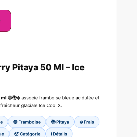
r
ry Pitaya 50 Ml – Ice
 ml
🔵🐉❄️ associe framboise bleue acidulée et
fraîcheur glaciale Ice Cool X.
ge
🔵 Framboise
🐉 Pitaya
❄️ Frais
ue
📦 Catégorie
ℹ️ Détails