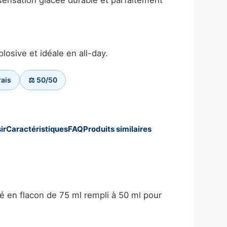
 sensation glacée durable et parfaitement
sive et idéale en all-day.
rais
⚖️ 50/50
ir
Caractéristiques
FAQ
Produits similaires
né en flacon de 75 ml rempli à 50 ml pour