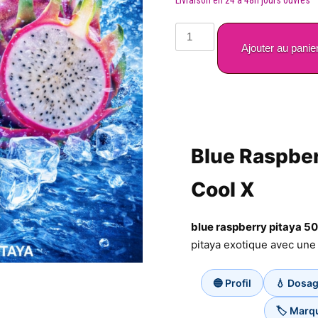
quantité
de
Ajouter au panie
Blue
Raspberry
Pitaya
50
Ml
Ice
Blue Raspber
Cool
X
Cool X
blue raspberry pitaya 50
pitaya exotique avec une 
🔵 Profil
💧 Dosa
🏷️ Marq