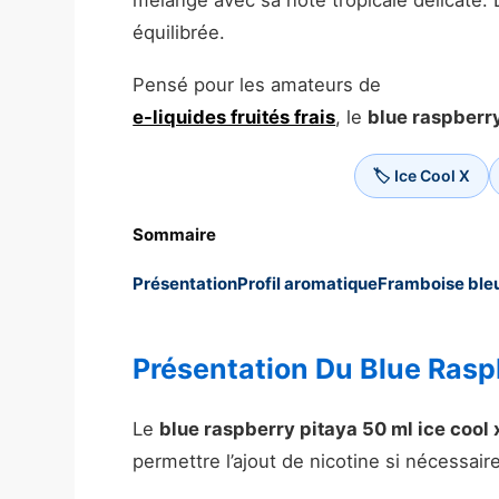
mélange avec sa note tropicale délicate. 
équilibrée.
Pensé pour les amateurs de
e-liquides fruités frais
, le
blue raspberry
🏷️ Ice Cool X
Sommaire
Présentation
Profil aromatique
Framboise ble
Présentation Du Blue Raspb
Le
blue raspberry pitaya 50 ml ice cool 
permettre l’ajout de nicotine si nécessaire