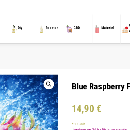
Accueil
/
50 ml
/
Ice Cool X
/ Blue Raspberry Pitaya 50 Ml Ice Cool X
Diy
Booster
CBD
Materiel
Blue Raspberry P
14,90
€
En stock