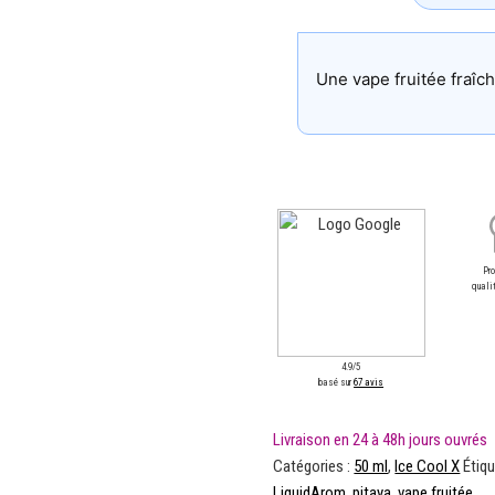
Une vape fruitée fraîch
Pr
qualit
4.9/5
basé sur
67 avis
Catégories :
50 ml
,
Ice Cool X
Étiq
LiquidArom
,
pitaya
,
vape fruitée