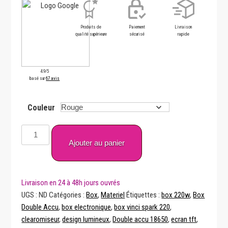
Produits de
Paiement
Livraison
qualité supérieure
sécurisé
rapide
4.9/5
basé sur
67 avis
Couleur
quantité
de
Ajouter au panier
Box
Vinci
Spark
220
UGS :
ND
Catégories :
Box
,
Materiel
Étiquettes :
box 220w
,
Box
Voopoo
Double Accu
,
box electronique
,
box vinci spark 220
,
clearomiseur
,
design lumineux
,
Double accu 18650
,
ecran tft
,