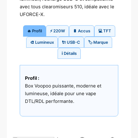
avec tous clearomiseurs 510, idéale avec le
UFORCE-X.
🔥 Profil
⚡ 220W
🔋 Accus
💻 TFT
🎨 Lumineux
🔌 USB-C
🏷️ Marque
ℹ️ Détails
Profil :
Box Voopoo puissante, moderne et
lumineuse, idéale pour une vape
DTL/RDL performante.