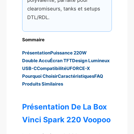
clearomiseurs, tanks et setups
DTL/RDL.
Sommaire
Présentation
Puissance 220W
Double Accu
Écran TFT
Design Lumineux
USB-C
Compatibilité
UFORCE-X
Pourquoi Choisir
Caractéristiques
FAQ
Produits Similaires
Présentation De La Box
Vinci Spark 220 Voopoo