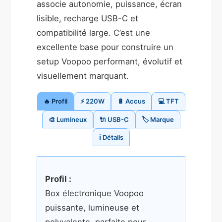
associe autonomie, puissance, écran
lisible, recharge USB-C et
compatibilité large. C’est une
excellente base pour construire un
setup Voopoo performant, évolutif et
visuellement marquant.
🔥 Profil
⚡ 220W
🔋 Accus
💻 TFT
🎨 Lumineux
🔌 USB-C
🏷️ Marque
ℹ️ Détails
Profil :
Box électronique Voopoo
puissante, lumineuse et
polyvalente, parfaite pour