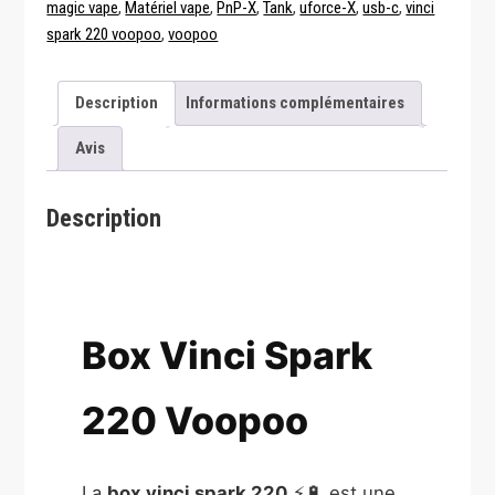
magic vape
,
Matériel vape
,
PnP-X
,
Tank
,
uforce-X
,
usb-c
,
vinci
spark 220 voopoo
,
voopoo
Description
Informations complémentaires
Avis
Description
Box Vinci Spark
220 Voopoo
La
box vinci spark 220
⚡🔋 est une