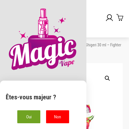
Skip
to
Accueil
/
Concentré 30ml
/
Maison Fuel
/ Bloody Shigeri 30 ml – Fighter
content
Fuel – Maison Fuel
Êtes-vous majeur ?
Oui
Non