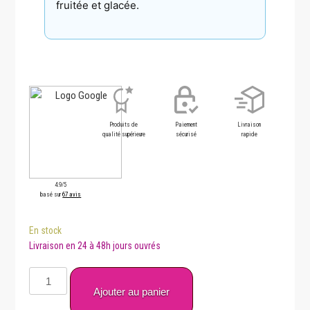
fruitée et glacée.
Produits de
Paiement
Livraison
qualité supérieure
sécurisé
rapide
4.9/5
basé sur
67 avis
En stock
quantité
de
Ajouter au panier
Bloody