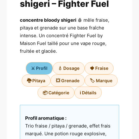
shigeri – Fighter Fuel
concentre bloody shigeri
🩸 mêle fraise,
pitaya et grenade sur une base fraîche
intense. Un concentré Fighter Fuel by
Maison Fuel taillé pour une vape rouge,
fruitée et glacée.
⚔️ Profil
💧 Dosage
🍓 Fraise
🐉 Pitaya
💥 Grenade
🏷️ Marque
📦 Catégorie
ℹ️ Détails
Profil aromatique :
Trio fraise / pitaya / grenade, effet frais
marqué. Une potion rouge explosive,