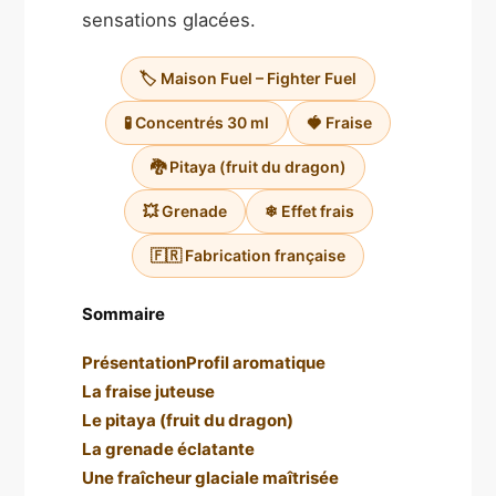
sensations glacées.
🏷️ Maison Fuel – Fighter Fuel
🧪 Concentrés 30 ml
🍓 Fraise
🐉 Pitaya (fruit du dragon)
💥 Grenade
❄ Effet frais
🇫🇷 Fabrication française
Sommaire
Présentation
Profil aromatique
La fraise juteuse
Le pitaya (fruit du dragon)
La grenade éclatante
Une fraîcheur glaciale maîtrisée