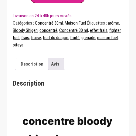
Shigeri
30
ml
Catégories :
Concentré 30ml
,
Maison Fuel
Étiquettes :
arôme
,
–
Bloody Shigeri
,
concentré
,
Concentré 30 ml
,
effet frais
,
fighter
Fighter
fuel
,
frais
,
fraise
,
fruit du dragon
,
fruité
,
grenade
,
maison fuel
,
Fuel
pitaya
–
Maison
Description
Avis
Fuel
Description
concentre bloody