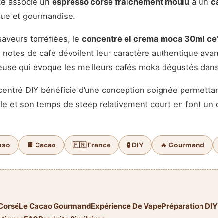
tte associe un
espresso corsé fraîchement moulu
à un
c
ique et gourmandise.
aveurs torréfiées, le
concentré el crema moca 30ml ce
notes de café dévoilent leur caractère authentique avant
reuse qui évoque les meilleurs cafés moka dégustés dans
ntré DIY bénéficie d’une conception soignée permettant
e et son temps de steep relativement court en font un ch
sso
🍫 Cacao
🇫🇷 France
🧪 DIY
🔥 Gourmand
 Corsé
Le Cacao Gourmand
Expérience De Vape
Préparation DIY