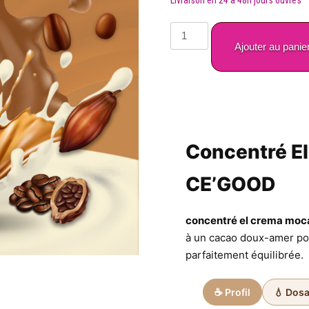
quantité
de
Ajouter au panie
Concentré
El
Crema
Moca
30ml
–
Concentré E
CE'GOOD
CE’GOOD
concentré el crema moc
à un cacao doux-amer po
parfaitement équilibrée.
☕ Profil
💧 Dos