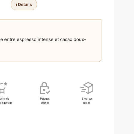
ℹ️ Détails
e entre espresso intense et cacao doux-
oduits de
Paiement
Livraison
é supérieure
sécurisé
rapide