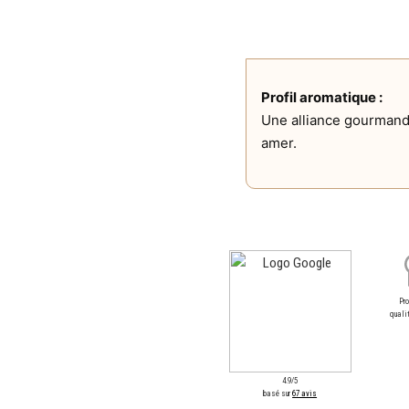
Profil aromatique :
Une alliance gourmand
amer.
Pr
qualit
4.9/5
basé sur
67 avis