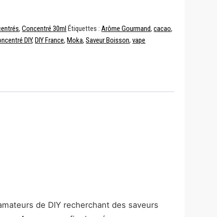
entrés
,
Concentré 30ml
Étiquettes :
Arôme Gourmand
,
cacao
,
ncentré DIY
,
DIY France
,
Moka
,
Saveur Boisson
,
vape
amateurs de DIY recherchant des saveurs