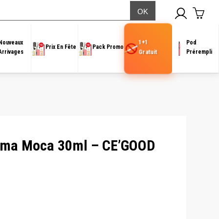
– CE’GOOD
1+1
Nouveaux
Pod
Prix En Fête
Pack Promo
Gratuit
Arrivages
Prérempli
rema Moca 30ml – CE’GOOD