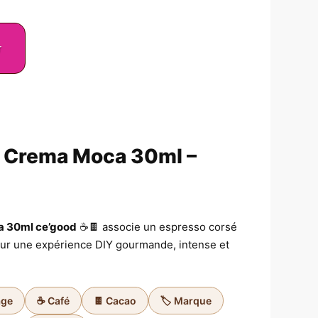
r
l Crema Moca 30ml –
a 30ml ce’good
☕🍫 associe un espresso corsé
ur une expérience DIY gourmande, intense et
age
☕ Café
🍫 Cacao
🏷️ Marque