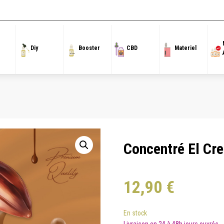
Concentré 30ml
/
CE'GOOD 30ml – Concentrés
/ Concentré El Crema Moca 30ml 
Diy
Booster
CBD
Materiel
Concentré El C
12,90
€
En stock