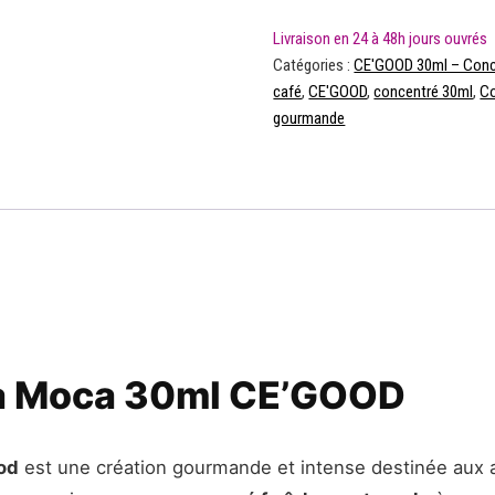
Catégories :
CE'GOOD 30ml – Conc
café
,
CE'GOOD
,
concentré 30ml
,
Co
gourmande
a Moca 30ml CE’GOOD
od
est une création gourmande et intense destinée aux 