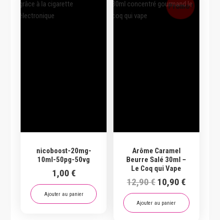
Promo !
nicoboost-20mg-
Arôme Caramel
10ml-50pg-50vg
Beurre Salé 30ml –
Le Coq qui Vape
1,00
€
Le
Le
12,90
€
10,90
€
prix
prix
Ajouter au panier
initial
actuel
Ajouter au panier
était :
est :