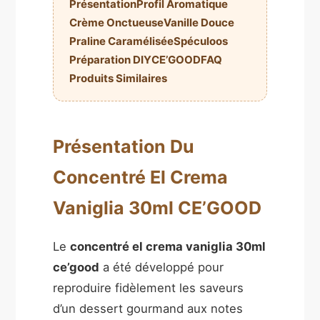
Présentation
Profil Aromatique
Crème Onctueuse
Vanille Douce
Praline Caramélisée
Spéculoos
Préparation DIY
CE’GOOD
FAQ
Produits Similaires
Présentation Du
Concentré El Crema
Vaniglia 30ml CE’GOOD
Le
concentré el crema vaniglia 30ml
ce’good
a été développé pour
reproduire fidèlement les saveurs
d’un dessert gourmand aux notes