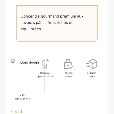
Concentré gourmand premium aux
saveurs pâtissières riches et
équilibrées.
Produits de
Paiement
Livraison
qualité supérieure
sécurisé
rapide
4.9/5
basé sur
67 avis
En stock