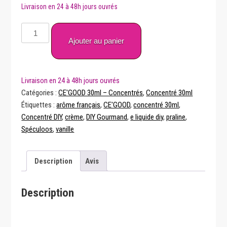
quantité
de
Ajouter au panier
Concentré
El
Crema
Vaniglia
Catégories :
CE'GOOD 30ml – Concentrés
,
Concentré 30ml
30ml
Étiquettes :
arôme français
,
CE'GOOD
,
concentré 30ml
,
–
Concentré DIY
,
crème
,
DIY Gourmand
,
e liquide diy
,
praline
,
CE'GOOD
Spéculoos
,
vanille
Description
Avis
Description