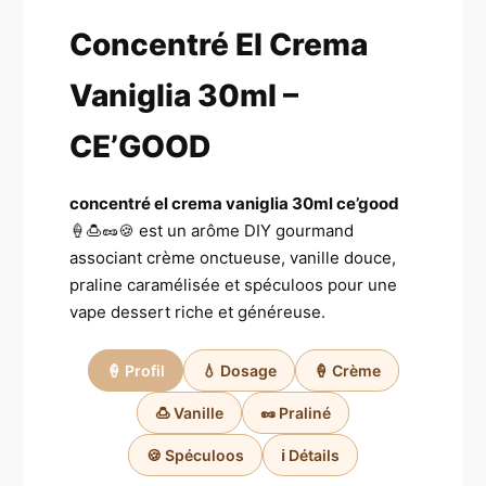
Concentré El Crema
Vaniglia 30ml –
CE’GOOD
concentré el crema vaniglia 30ml ce’good
🍦🍮🥜🍪 est un arôme DIY gourmand
associant crème onctueuse, vanille douce,
praline caramélisée et spéculoos pour une
vape dessert riche et généreuse.
🍦 Profil
💧 Dosage
🍦 Crème
🍮 Vanille
🥜 Praliné
🍪 Spéculoos
ℹ️ Détails