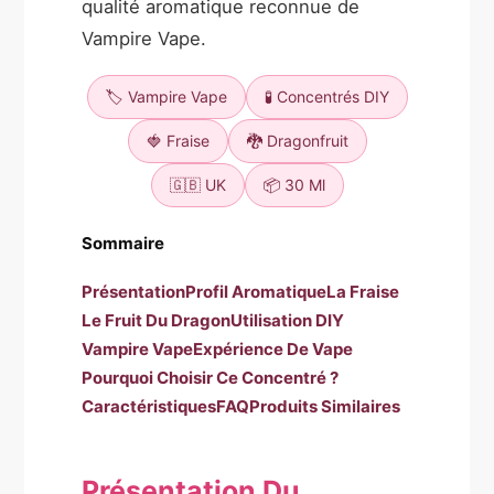
qualité aromatique reconnue de
Vampire Vape.
🏷️ Vampire Vape
🧪 Concentrés DIY
🍓 Fraise
🐉 Dragonfruit
🇬🇧 UK
📦 30 Ml
Sommaire
Présentation
Profil Aromatique
La Fraise
Le Fruit Du Dragon
Utilisation DIY
Vampire Vape
Expérience De Vape
Pourquoi Choisir Ce Concentré ?
Caractéristiques
FAQ
Produits Similaires
Présentation Du