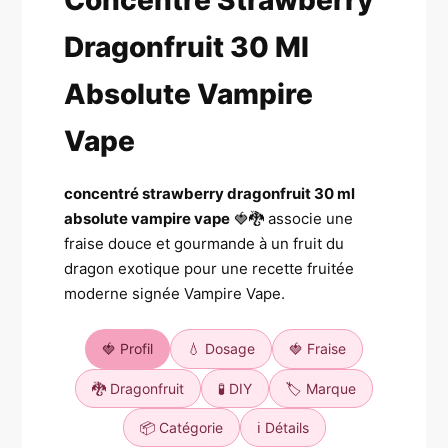
Concentré Strawberry
Dragonfruit 30 Ml
Absolute Vampire
Vape
concentré strawberry dragonfruit 30 ml
absolute vampire vape
🍓🐉 associe une
fraise douce et gourmande à un fruit du
dragon exotique pour une recette fruitée
moderne signée Vampire Vape.
🍓 Profil
💧 Dosage
🍓 Fraise
🐉 Dragonfruit
🧪 DIY
🏷️ Marque
📦 Catégorie
ℹ️ Détails