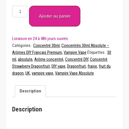
quantité
de
Ajouter au panier
Concentré
Strawberry
Dragonfruit
30
Catégories :
Concentré 30ml
,
Concentrés 30ml Absolute –
Ml
Arômes DIY Français Premium
,
Vampire Vape
Étiquettes :
30
Absolute
ml
,
absolute
,
Arôme concentré
,
Concentré DIY
,
Concentré
Vampire
Strawberry Dragonfruit
,
DIY vape
,
Dragonfruit
,
fraise
,
fruit du
Vape
dragon
,
UK
,
vampire vape
,
Vampire Vape Absolute
Description
Description