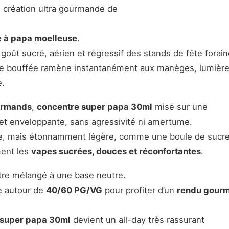
 création ultra gourmande de
 à papa moelleuse
.
goût sucré, aérien et régressif des stands de fête forain
ue bouffée ramène instantanément aux manèges, lumière
e.
urmands
,
concentre super papa 30ml
mise sur une
et enveloppante, sans agressivité ni amertume.
e, mais étonnamment légère, comme une boule de sucre f
ment les
vapes sucrées, douces et réconfortantes
.
 être mélangé à une base neutre.
e autour de
40/60 PG/VG
pour profiter d’un
rendu gour
 super papa 30ml
devient un all-day très rassurant