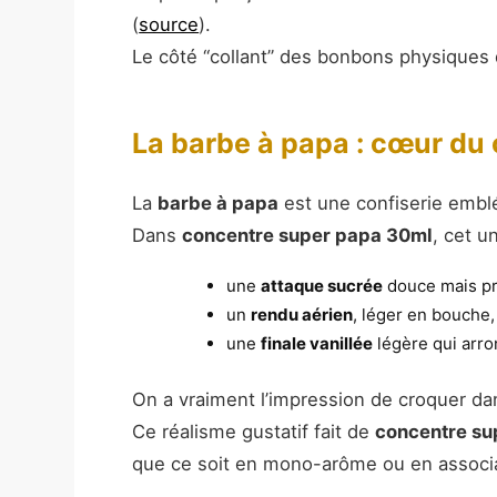
(
source
).
Le côté “collant” des bonbons physiques di
La barbe à papa : cœur du
La
barbe à papa
est une confiserie emblé
Dans
concentre super papa 30ml
, cet u
une
attaque sucrée
douce mais pr
un
rendu aérien
, léger en bouche,
une
finale vanillée
légère qui arron
On a vraiment l’impression de croquer d
Ce réalisme gustatif fait de
concentre su
que ce soit en mono-arôme ou en associa