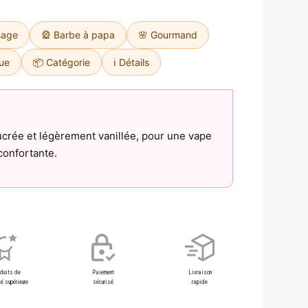
sage
🎡 Barbe à papa
🌸 Gourmand
ue
📦 Catégorie
ℹ️ Détails
crée et légèrement vanillée, pour une vape
confortante.
oduits de
Paiement
Livraison
é supérieure
sécurisé
rapide