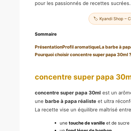
pour les passionnés de recettes sucrées.
🏷️ Kyandi Shop – 
Sommaire
Présentation
Profil aromatique
La barbe à pap
Pourquoi choisir concentre super papa 30ml 
concentre super papa 30ml
concentre super papa 30ml
est un arôme
une
barbe à papa réaliste
et ultra réconf
La recette vise un équilibre maîtrisé entre
une
touche de vanille
et de sucre 
un
fond léger de bonbon
,