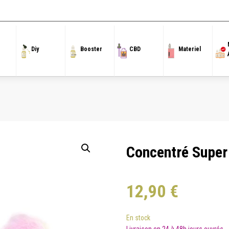
ccueil
/
Concentré 30ml
/
Kyandi Shop
/ Concentré Super Papa 30ml – Kyandi Sh
Diy
Booster
CBD
Materiel
Concentré Super
12,90
€
En stock