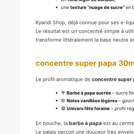
une
texture “nuage de sucre”
en 
Kyandi Shop, déjà connue pour ses e-liqu
Le résultat est un concentré simple à util
transforme littéralement la base neutre e
concentre super papa 30ml
Le profil aromatique de
concentre super
🍭
Barbe à papa sucrée
– sucre fil
🌸
Notes vanillées légères
– gourm
🎡
Univers fête foraine
– profil ré
En bouche, la
barbe à papa
est au centre
Le palais perçoit une douceur très envel