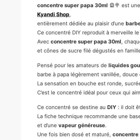
concentre super papa 30ml
🎡🍭 est une
Kyandi Shop
,
entièrement dédiée au plaisir d’une
barbe
Ce concentré DIY reproduit à merveille le 
Avec
concentre super papa 30ml
, chaq
et cônes de sucre filé dégustés en famill
Pensé pour les amateurs de
liquides go
barbe à papa légèrement vanillée, douce 
La sensation en bouche est ronde, sucré
C’est le concentré idéal pour ceux qui ai
Ce concentré se destine au
DIY
: il doit
La fiche technique recommande une bas
et d’une
vapeur généreuse
.
Une fois bien dosé et maturé,
concentre