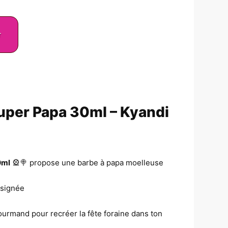
r
uper Papa 30ml – Kyandi
0ml
🎡🍭 propose une barbe à papa moelleuse
 signée
ourmand pour recréer la fête foraine dans ton