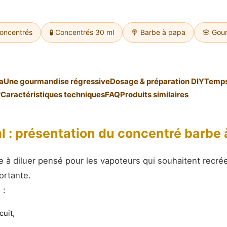
Concentrés
🧪 Concentrés 30 ml
🍭 Barbe à papa
🌸 Gou
a
Une gourmandise régressive
Dosage & préparation DIY
Temps
?
Caractéristiques techniques
FAQ
Produits similaires
 : présentation du concentré barbe 
 à diluer pensé pour les vapoteurs qui souhaitent recré
ortante.
 :
cuit,