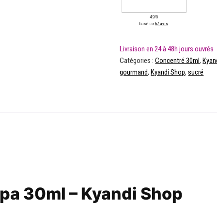
4.9/5
basé sur
67 avis
Catégories :
Concentré 30ml
,
Kyan
gourmand
,
Kyandi Shop
,
sucré
pa 30ml – Kyandi Shop