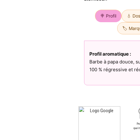
🍭 Profil
💧 Do
🏷️ Marq
Profil aromatique :
Barbe à papa douce, su
100 % régressive et ré
Pr
qualit