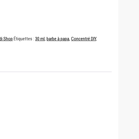
di Shop
Étiquettes :
30 ml
,
barbe à papa
,
Concentré DIY
,