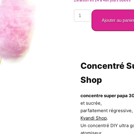
quantité
de
Ajouter au panie
Concentré
Super
Papa
30ml
–
Kyandi
Concentré S
Shop
Shop
concentre super papa 3
et sucrée,
parfaitement régressive,
Kyandi Shop
.
Un concentré DIY ultra g
atomiseur.