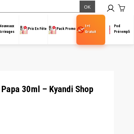
op
1+1
Nouveaux
Pod
Prix En Fête
Pack Promo
Gratuit
Arrivages
Prérempli
 Papa 30ml – Kyandi Shop