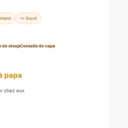
rmand
🍬 Sucré
 de steep
Conseils de vape
à papa
er chez eux