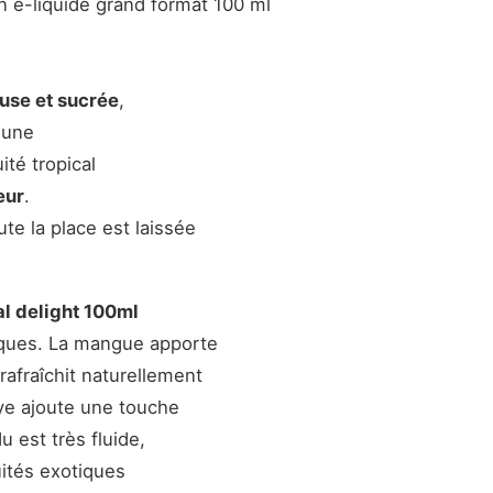
n e-liquide grand format 100 ml
se et sucrée
,
 une
uité tropical
eur
.
ute la place est laissée
al delight 100ml
iques. La mangue apporte
afraîchit naturellement
paye ajoute une touche
u est très fluide,
uités exotiques