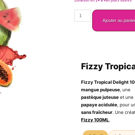
quantité
de
Ajouter au panie
Fizzy
Tropical
Delight
—
100
ml
Fizzy Tropica
Fizzy Tropical Delight 1
mangue pulpeuse
, une
pastèque juteuse
et une
papaye acidulée
, pour un
sans fraîcheur
. Une créa
Fizzy 100ML
.