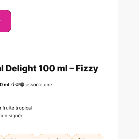
r
l Delight 100 ml – Fizzy
00 ml
🥭🍉🟠 associe une
 fruité tropical
tion signée