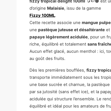
fizzy tropical delight 100ml
🥭🍉🟠 est u
d’origine
Malaisie
, issu de la gamme
Fizzy 100ML
.
Cette recette associe une
mangue pulpeu
une
pastèque juteuse et désaltérante
et
papaye légèrement acidulée
, pour un fr
riche, équilibré et totalement
sans fraîch
Aucun effet glacé, aucun menthol : ici, to
au goût des fruits.
Dès les premières bouffées,
fizzy tropic
transporte immédiatement sous les trop
une base sucrée et charnue, la pastèque r
par sa jutosité (sans effet ice), et la pa
acidulée qui structure l’ensemble. Le rend
équilibré et idéal pour les amateurs de fr