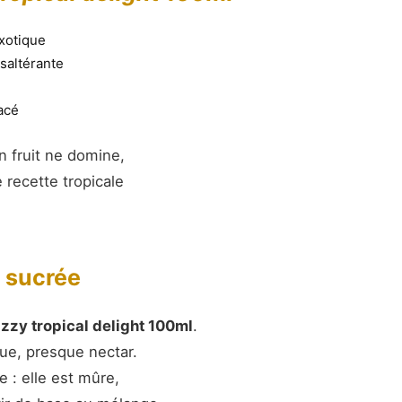
xotique
saltérante
e
acé
un fruit ne domine,
recette tropicale
 sucrée
izzy tropical delight 100ml
.
nue, presque nectar.
e : elle est mûre,