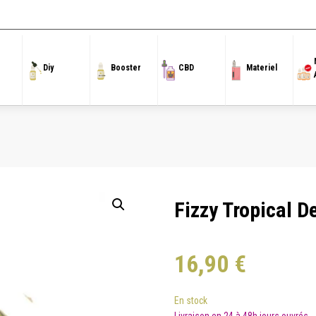
Accueil
/
100ml
/
Fizzy 100ML
/ Fizzy Tropical Delight — 100 ml
Diy
Booster
CBD
Materiel
Fizzy Tropical D
16,90
€
En stock