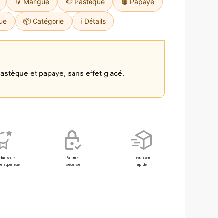
🥭 Mangue
🍉 Pastèque
🟠 Papaye
ue
📦 Catégorie
ℹ️ Détails
pastèque et papaye, sans effet glacé.
oduits de
Paiement
Livraison
é supérieure
sécurisé
rapide