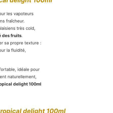
ical delight 100ml
ur les vapoteurs
ns fraîcheur.
aisiens très cold,
é des fruits
.
r sa propre texture :
r la fluidité,
ortable, idéale pour
nent naturellement,
ropical delight 100ml
tropical delight 100ml