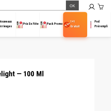
1+1
Nouveaux
Pod
Prix En Fête
Pack Promo
Gratuit
Arrivages
Prérempli
elight — 100 Ml