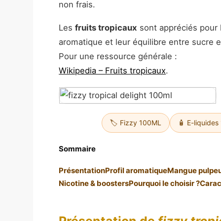
non frais.
Les
fruits tropicaux
sont appréciés pour 
aromatique et leur équilibre entre sucre et
Pour une ressource générale :
Wikipedia – Fruits tropicaux
.
🏷️ Fizzy 100ML
🧴 E-liquides
Sommaire
Présentation
Profil aromatique
Mangue pulpe
Nicotine & boosters
Pourquoi le choisir ?
Carac