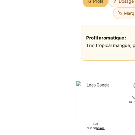
🥭 Profil
💧 Dosage
🏷️ Marq
Profil aromatique :
Trio tropical mangue, 
Pr
qualit
4.9/5
basé sur
67 avis