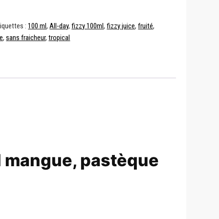
iquettes :
100 ml
,
All-day
,
fizzy 100ml
,
fizzy juice
,
fruité
,
e
,
sans fraicheur
,
tropical
cal mangue, pastèque