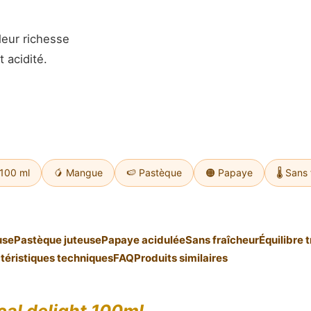
leur richesse
 acidité.
 100 ml
🥭 Mangue
🍉 Pastèque
🟠 Papaye
🌡️ Sans
use
Pastèque juteuse
Papaye acidulée
Sans fraîcheur
Équilibre 
téristiques techniques
FAQ
Produits similaires