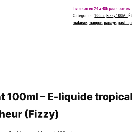
Catégories :
100ml
,
Fizzy 100ML
Ét
malaisie
,
mangue
,
papaye
,
pastequ
ght 100ml – E-liquide tropi
heur (Fizzy)