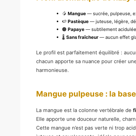
🥭
Mangue
— sucrée, pulpeuse, e
🍉
Pastèque
— juteuse, légère, dé
🟠
Papaye
— subtilement acidulé
🌡️
Sans fraîcheur
— aucun effet gl
Le profil est parfaitement équilibré : auc
chacun apporte sa nuance pour créer une 
harmonieuse.
Mangue pulpeuse : la base
La mangue est la colonne vertébrale de
f
Elle apporte une douceur naturelle, char
Cette mangue n’est pas verte ni trop acid