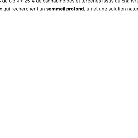
 de CBN + 25 % de cannabinoïdes et terpènes issus du chanvre),
eux qui recherchent un
sommeil profond
, un et une solution natu