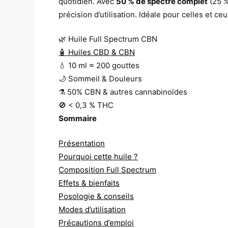
quotidien. Avec
50 % de spectre complet
(25 %
précision d’utilisation. Idéale pour celles et c
🌿 Huile Full Spectrum CBN
🧴 Huiles CBD & CBN
💧 10 ml ≈ 200 gouttes
🌙 Sommeil & Douleurs
⚗️ 50% CBN & autres cannabinoïdes
🚫 < 0,3 % THC
Sommaire
Présentation
Pourquoi cette huile ?
Composition Full Spectrum
Effets & bienfaits
Posologie & conseils
Modes d’utilisation
Précautions d’emploi