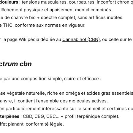
 douleurs
: tensions musculaires, courbatures, inconfort chroni
elâchement physique et apaisement mental combinés.
le de chanvre bio + spectre complet, sans artifices inutiles.
de THC, conforme aux normes en vigueur.
er la page Wikipédia dédiée au
Cannabinol (CBN)
, ou celle sur l
ectrum cbn
 par une composition simple, claire et efficace :
ase végétale naturelle, riche en oméga et acides gras essentiels
hanvre, il contient l’ensemble des molécules actives.
tion particulièrement intéressante sur le sommeil et certaines d
 terpènes
: CBD, CBG, CBC… + profil terpénique complet.
ffet planant, conformité légale.