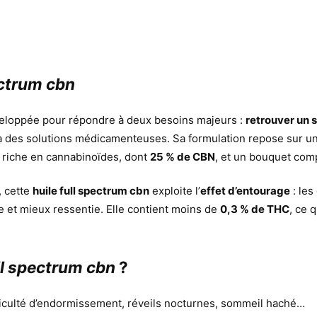
ectrum cbn
veloppée pour répondre à deux besoins majeurs :
retrouver un 
 des solutions médicamenteuses. Sa formulation repose sur un
riche en cannabinoïdes, dont
25 % de CBN
, et un bouquet com
, cette
huile full spectrum cbn
exploite l’
effet d’entourage
: les
e et mieux ressentie. Elle contient moins de
0,3 % de THC
, ce 
ull spectrum cbn
?
ficulté d’endormissement, réveils nocturnes, sommeil haché…