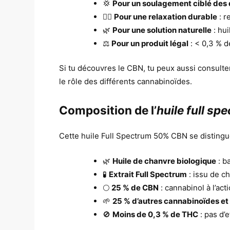
💢
Pour un soulagement ciblé des
🧘‍♀️
Pour une relaxation durable
: r
🌿
Pour une solution naturelle
: hui
⚖️
Pour un produit légal
: < 0,3 % 
Si tu découvres le CBN, tu peux aussi consult
le rôle des différents cannabinoïdes.
Composition de l’
huile full sp
Cette huile Full Spectrum 50% CBN se distingue
🌿
Huile de chanvre biologique
: b
🧪
Extrait Full Spectrum
: issu de c
🌕
25 % de CBN
: cannabinol à l’ac
🌱
25 % d’autres cannabinoïdes et
🚫
Moins de 0,3 % de THC
: pas d’e