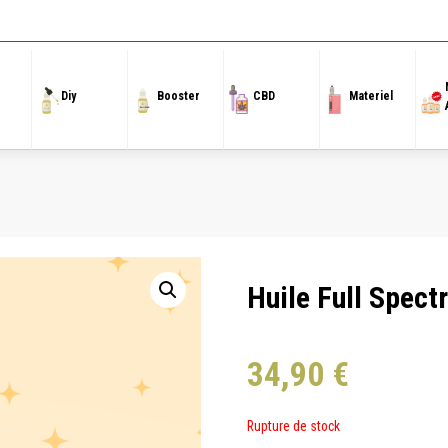
Accueil
/
CBD
/
Huile
/ Huile Full Spectrum 50% CBN 10 ml
Diy
Booster
CBD
Materiel
Huile Full Spec
34,90
€
Rupture de stock