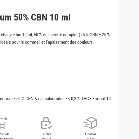
trum 50% CBN 10 ml
e chanvre bio 10 ml, 50 % de spectre complet (25 % CBN + 25 %
idéale pour le sommeil et l’apaisement des douleurs.
Spectrum • 50 % CBN & cannabinoïdes • < 0,3 % THC • Format 10
oduits de
Paiement
Livraison
é supérieure
sécurisé
rapide