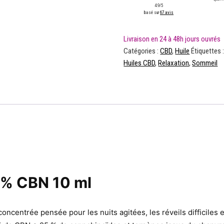
4.9/5
basé sur
67 avis
Catégories :
CBD
,
Huile
Étiquettes 
Huiles CBD
,
Relaxation
,
Sommeil
0% CBN 10 ml
oncentrée pensée pour les nuits agitées, les réveils difficiles e