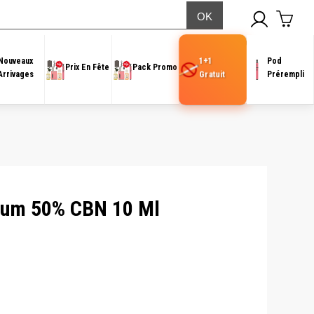
1+1
Nouveaux
Pod
Prix En Fête
Pack Promo
Gratuit
Arrivages
Prérempli
trum 50% CBN 10 Ml