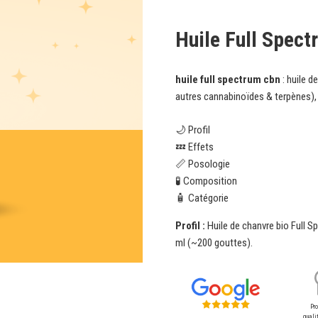
Huile Full Spec
huile full spectrum cbn
: huile d
autres cannabinoïdes & terpènes), 
🌙 Profil
💤 Effets
📏 Posologie
🧪 Composition
🧴 Catégorie
Profil :
Huile de chanvre bio Full 
ml (~200 gouttes).
Pr
qualit