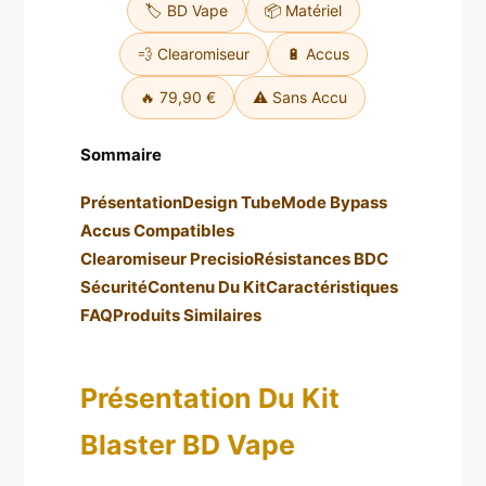
🏷️ BD Vape
📦 Matériel
💨 Clearomiseur
🔋 Accus
🔥 79,90 €
⚠️ Sans Accu
Sommaire
Présentation
Design Tube
Mode Bypass
Accus Compatibles
Clearomiseur Precisio
Résistances BDC
Sécurité
Contenu Du Kit
Caractéristiques
FAQ
Produits Similaires
Présentation Du Kit
Blaster BD Vape