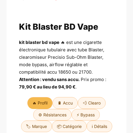
prix
prix
initial
actuel
Kit Blaster BD Vape
était :
est :
94,90 €.
79,90 €.
kit blaster bd vape
🔥 est une cigarette
électronique tubulaire avec tube Blaster,
clearomiseur Precisio Sub-Ohm Blaster,
mode bypass, airflow réglable et
compatibilité accu 18650 ou 21700.
Attention : vendu sans accu.
Prix promo :
79,90 € au lieu de 94,90 €
.
🔥 Profil
🔋 Accu
💨 Clearo
⚙️ Résistances
⚡ Bypass
🏷️ Marque
📦 Catégorie
ℹ️ Détails