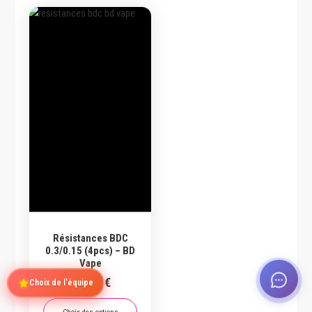
Résistances BDC
0.3/0.15 (4pcs) – BD
Vape
Choix de l'équipe
11,90
€