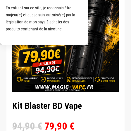
En entrant sur ce site, je reconnais être
majeur(e) et que je suis autorisé(e) par la
législation de mon pays à acheter des
produits contenant de la nicotine.
Kit Blaster BD Vape
Le
Le
94,90
€
79,90
€