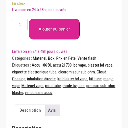
En stock
quantité
de
Ajouter au panier
Kit
Blaster
BD
Vape
Catégories :
Materiel
,
Box
,
Prix en Fête
,
Vente flash
Étiquettes :
Accu 18650
,
accu 21700
,
bd vape
,
blaster bd vape
,
cigarette électronique tube
,
clearomiseur sub ohm
,
Cloud
Chasing
,
inhalation directe
,
kit blaster bd vape
,
kit tube
,
magic
vape
,
Matériel vape
,
mod tube
,
mode bypass
,
precisio sub-ohm
blaster
,
vendu sans accu
Description
Avis