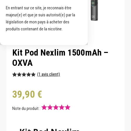
En entrant sur ce site, je reconnais être
majeur(e) et que je suis autorisé(e) par la
législation de mon pays à acheter des
produits contenant de la nicotine.
Kit Pod Nexlim 1500mAh –
OXVA
(
1
avis client)
Noté
1
5.00
39,90
€
sur 5
basé sur
notation
client
Note du produit :