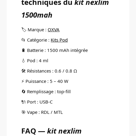
techniques du
kit nexlim
1500mah
🏷️ Marque :
OXVA
📂 Catégorie :
Kits Pod
🔋 Batterie : 1500 mAh intégrée
💧 Pod : 4 ml
🛠️ Résistances : 0.6 / 0.8 Ω
⚡ Puissance : 5 – 40 W
🔄 Remplissage : top-fill
🔌 Port : USB-C
🎯 Vape : RDL / MTL
FAQ —
kit nexlim