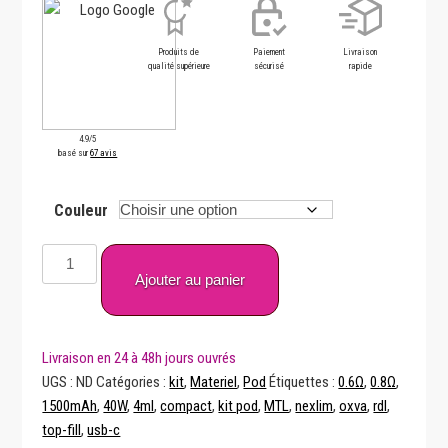
Produits de
Paiement
Livraison
qualité supérieure
sécurisé
rapide
4.9/5
basé sur
67 avis
Couleur
quantité
de
Ajouter au panier
Kit
Pod
Nexlim
1500mAh
UGS :
ND
Catégories :
kit
,
Materiel
,
Pod
Étiquettes :
0.6Ω
,
0.8Ω
,
–
1500mAh
,
40W
,
4ml
,
compact
,
kit pod
,
MTL
,
nexlim
,
oxva
,
rdl
,
OXVA
top-fill
,
usb-c