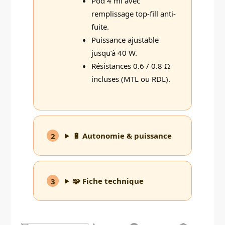
Pod 4 ml avec
remplissage top-fill anti-
fuite.
Puissance ajustable
jusqu’à 40 W.
Résistances 0.6 / 0.8 Ω
incluses (MTL ou RDL).
🔋 Autonomie & puissance
2
🧩 Fiche technique
3