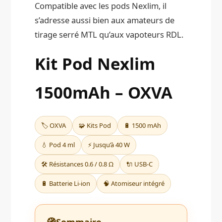
Compatible avec les pods Nexlim, il
s’adresse aussi bien aux amateurs de
tirage serré MTL qu’aux vapoteurs RDL.
Kit Pod Nexlim
1500mAh – OXVA
🏷️ OXVA
🧩 Kits Pod
🔋 1500 mAh
💧 Pod 4 ml
⚡ Jusqu’à 40 W
🛠️ Résistances 0.6 / 0.8 Ω
🔌 USB-C
🔋 Batterie Li-ion
🧠 Atomiseur intégré