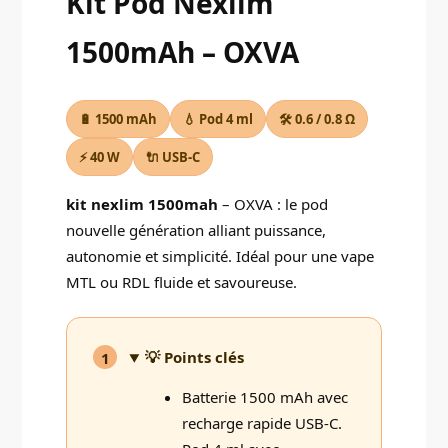
Kit Pod Nexlim
1500mAh – OXVA
🔋 1500 mAh
💧 Pod 4 ml
🛠️ 0.6 / 0.8 Ω
⚡ 40 W
🔌 USB-C
kit nexlim 1500mah
– OXVA : le pod
nouvelle génération alliant puissance,
autonomie et simplicité. Idéal pour une vape
MTL ou RDL fluide et savoureuse.
💡 Points clés
1
Batterie 1500 mAh avec
recharge rapide USB-C.