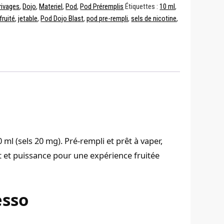
rivages
,
Dojo
,
Materiel
,
Pod
,
Pod Préremplis
Étiquettes :
10 ml
,
fruité
,
jetable
,
Pod Dojo Blast
,
pod pre-rempli
,
sels de nicotine
,
ml (sels 20 mg). Pré-rempli et prêt à vaper,
oût et puissance pour une expérience fruitée
esso