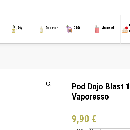
cueil
/
Pod Préremplis
/
Dojo
/ Pod Dojo Blast 15K Cola Glacée – Dojo by Vapore
Diy
Booster
CBD
Materiel
Pod Dojo Blast 
Vaporesso
9,90
€