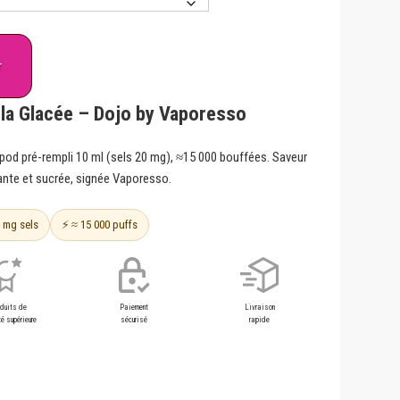
r
la Glacée – Dojo by Vaporesso
 pod pré-rempli 10 ml (sels 20 mg), ≈15 000 bouffées. Saveur
lante et sucrée, signée Vaporesso.
0 mg sels
⚡ ≈ 15 000 puffs
oduits de
Paiement
Livraison
é supérieure
sécurisé
rapide