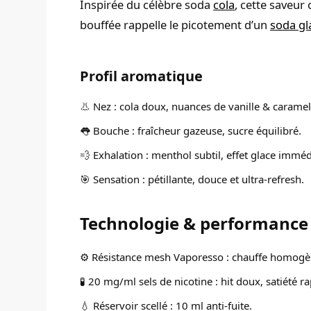
Inspirée du célèbre soda
cola
, cette saveur
bouffée rappelle le picotement d’un
soda gl
Profil aromatique
👃 Nez : cola doux, nuances de vanille & caramel
👅 Bouche : fraîcheur gazeuse, sucre équilibré.
💨 Exhalation : menthol subtil, effet glace imméd
🎯 Sensation : pétillante, douce et ultra-refresh.
Technologie & performance 
⚙️ Résistance mesh Vaporesso : chauffe homogèn
🧪 20 mg/ml sels de nicotine : hit doux, satiété ra
💧 Réservoir scellé : 10 ml anti-fuite.