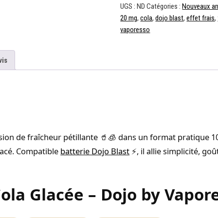
UGS :
ND
Catégories :
Nouveaux ar
20 mg
,
cola
,
dojo blast
,
effet frais
,
vaporesso
vis
ion de fraîcheur pétillante 🥤🧊 dans un format pratique 10 
glacé. Compatible
batterie Dojo Blast
⚡, il allie simplicité, g
Cola Glacée – Dojo by Vapor