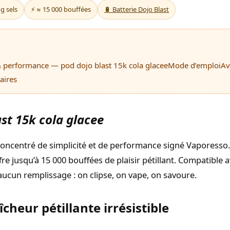
mg sels
⚡ ≈ 15 000 bouffées
🔋 Batterie Dojo Blast
 performance — pod dojo blast 15k cola glacee
Mode d’emploi
Av
aires
ast 15k cola glacee
oncentré de simplicité et de performance signé Vaporesso. 
fre jusqu’à 15 000 bouffées de plaisir pétillant. Compatible a
aucun remplissage : on clipse, on vape, on savoure.
cheur pétillante irrésistible