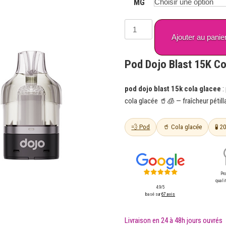
MG
quantité
de
Ajouter au panie
Pod
Dojo
Pod Dojo Blast 15K Co
Blast
15K
pod dojo blast 15k cola glacee
:
Cola
cola glacée 🥤🧊 — fraîcheur pétil
Glacée
–
💨 Pod
🥤 Cola glacée
🧪 2
Dojo
by
Vaporesso
Pr
qualit
4.9/5
basé sur
67 avis