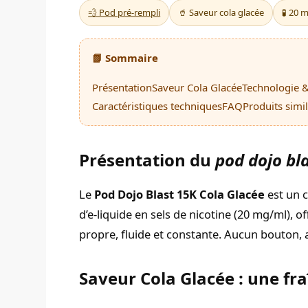
💨 Pod pré-rempli
🥤 Saveur cola glacée
🧪 20 
📗 Sommaire
Présentation
Saveur Cola Glacée
Technologie &
Caractéristiques techniques
FAQ
Produits simil
Présentation du
pod dojo bl
Le
Pod Dojo Blast 15K Cola Glacée
est un c
d’e-liquide en sels de nicotine (20 mg/ml), of
propre, fluide et constante. Aucun bouton, 
Saveur Cola Glacée : une fraî