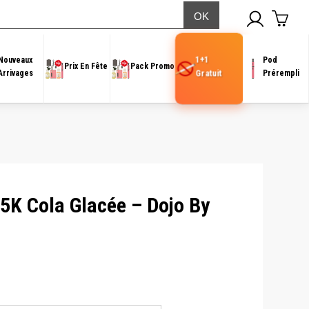
sso
1+1
Nouveaux
Pod
Prix En Fête
Pack Promo
Gratuit
Arrivages
Prérempli
15K Cola Glacée – Dojo By