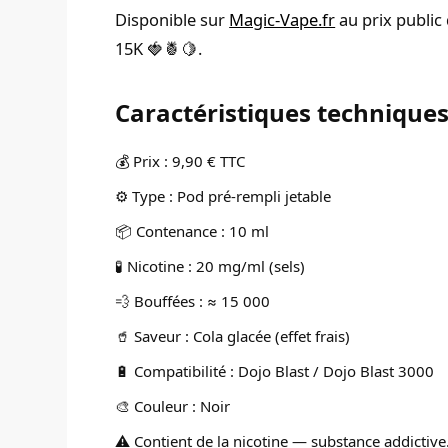
Disponible sur
Magic-Vape.fr
au prix public 
15K 🍓🍍🍋.
Caractéristiques technique
💰 Prix : 9,90 € TTC
⚙️ Type : Pod pré-rempli jetable
📦 Contenance : 10 ml
🧪 Nicotine : 20 mg/ml (sels)
💨 Bouffées : ≈ 15 000
🥤 Saveur : Cola glacée (effet frais)
🔋 Compatibilité : Dojo Blast / Dojo Blast 3000
🎨 Couleur : Noir
⚠️ Contient de la nicotine — substance addictive