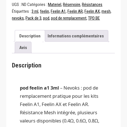
Feelin
UGS :
ND
Catégories :
Materiel
,
Réservoire
,
Résistances
A1
Étiquettes :
3 ml
,
feelin
,
Feelin A1
,
Feelin AR
,
Feelin AX
,
mesh
,
3ml
nevoks
,
Pack de 3
,
pod
,
pod de remplacement
,
TPD BE
–
Nevoks
Description
Informations complémentaires
Avis
Description
pod feelin a1 3ml
– Nevoks : pod de
remplacement pratique pour les kits
Feelin A1, Feelin AX et Feelin AR.
Résistance Mesh intégrée, plusieurs
valeurs disponibles (0.4Ω, 0.6Ω, 0.8Ω,