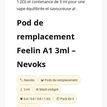
1.2Ω) et contenance de 3 ml pour une
vape équilibrée et savoureuse 🌿.
Pod de
remplacement
Feelin A1 3ml –
Nevoks
🏷️ Nevoks
🧩 Pods de remplacement
💧 3 ml
⚙️ Mesh intégré
🧠 0.4 / 0.6 / 0.8 / 1.2Ω
📦 Pack de 3