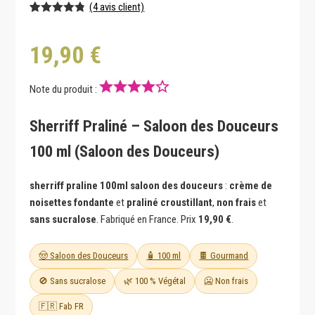
(
4
avis client)
Noté
4
4.75
19,90
€
sur 5
basé sur
notations
client
Note du produit :
Sherriff Praliné – Saloon des Douceurs
100 ml (Saloon des Douceurs)
sherriff praline 100ml saloon des douceurs
:
crème de
noisettes fondante
et
praliné croustillant
,
non frais
et
sans sucralose
. Fabriqué en France. Prix
19,90 €
.
🤠 Saloon des Douceurs
🧴 100 ml
🍫 Gourmand
🚫 Sans sucralose
🌿 100 % Végétal
🥶 Non frais
🇫🇷 Fab FR