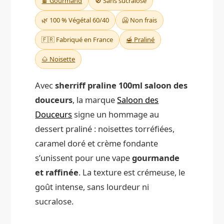
🍫 Gourmand
🚫 Sans sucralose
🌿 100 % Végétal 60/40
🥶 Non frais
🇫🇷 Fabriqué en France
🍯 Praliné
🌰 Noisette
Avec
sherriff praline 100ml saloon des
douceurs
, la marque
Saloon des
Douceurs
signe un hommage au
dessert praliné : noisettes torréfiées,
caramel doré et crème fondante
s’unissent pour une vape
gourmande
et raffinée
. La texture est crémeuse, le
goût intense, sans lourdeur ni
sucralose.