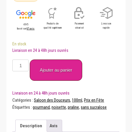
Produits de
Paiement
Livraison
4.9/5
qualité supérieure
sécurisé
rapide
basé sur
67 avis
En stock
quantité
de
Ajouter au panier
Sheriff
Praliné
–
Saloon
Catégories :
Saloon des Douceurs
,
100ml
,
Prix en Fête
des
Étiquettes :
gourmand
,
noisette
,
praline
,
sans sucralose
Douceurs
100
Description
Avis
ml