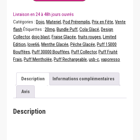
Puff
Dojo
Blast
Catégories :
Dojo
,
Materiel
,
Pod Préremplis
,
Prix en Fête
,
Vente
15K+15K
flash
Étiquettes :
20mg
,
Bundle Puff
,
Cola Glacé
,
Design
Vaporesso
Collector
,
dojo blast
,
Fraise Glacée
,
fruits rouges
,
Limited
Limited
Edition
,
love66
,
Menthe Glacée
,
Pêche Glacée
,
Puff 15000
Edition
Bouffées
,
Puff 30000 Bouffées
,
Puff Collector
,
Puff Fruité
Pêche
Frais
,
Puff Mentholée
,
Puff Rechargeable
,
usb-c
,
vaporesso
Glacée
Description
Informations complémentaires
Avis
Description