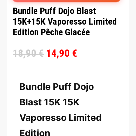
Bundle Puff Dojo Blast
15K+15K Vaporesso Limited
Edition Pêche Glacée
Le
Le
18,90
€
14,90
€
prix
prix
initial
actuel
Bundle Puff Dojo
était :
est :
18,90 €.
14,90 €.
Blast 15K 15K
Vaporesso Limited
Edition