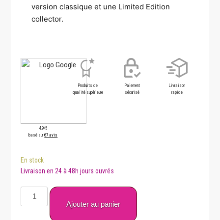
version classique et une Limited Edition
collector.
Produits de
Paiement
Livraison
qualité supérieure
sécurisé
rapide
4.9/5
basé sur
67 avis
En stock
quantité
de
Ajouter au panier
Bundle