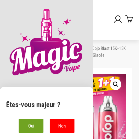
Skip
to
Accueil
/
Pod Préremplis
/
Dojo
/ Bundle Puff Dojo Blast 15K+15K
content
Vaporesso Limited Edition Pêche Glacée
Promo !
Êtes-vous majeur ?
Oui
Non