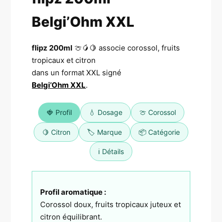
Belgi’Ohm XXL
flipz 200ml
🍈🥭🍋 associe corossol, fruits
tropicaux et citron
dans un format XXL signé
Belgi’Ohm XXL
.
🍓 Profil
💧 Dosage
🍈 Corossol
🍋 Citron
🏷️ Marque
📦 Catégorie
ℹ️ Détails
Profil aromatique :
Corossol doux, fruits tropicaux juteux et
citron équilibrant.