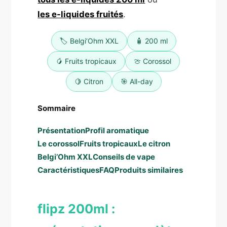
les e-liquides fruités
.
🏷️ Belgi’Ohm XXL
🧴 200 ml
🥭 Fruits tropicaux
🍈 Corossol
🍋 Citron
🎯 All-day
Sommaire
Présentation
Profil aromatique
Le corossol
Fruits tropicaux
Le citron
Belgi’Ohm XXL
Conseils de vape
Caractéristiques
FAQ
Produits similaires
flipz 200ml :