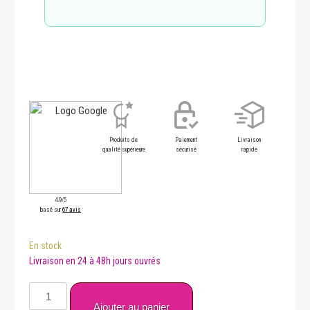
Produits de
Paiement
Livraison
qualité supérieure
sécurisé
rapide
4.9/5
basé sur
67 avis
En stock
quantité
de
Ajouter au panier