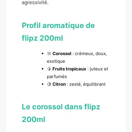
agressivité.
Profil aromatique de
flipz 200ml
🍈
Corossol
: crémeux, doux,
exotique
🥭
Fruits tropicaux
: juteux et
parfumés
🍋
Citron
: zesté, équilibrant
Le corossol dans flipz
200ml