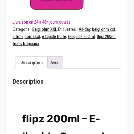
Flipz
200ml
Belgi’Ohm
XXL
Catégorie :
Belgi'ohm XXL
Étiquettes :
All-day
,
belgi ohm xxl
,
–
citron
,
corossol
,
e liquide fruité
,
E-liquide 200 ml
,
flipz 200ml
,
Belgi’Ohm
fruits tropicaux
Description
Avis
Description
flipz 200ml – E-